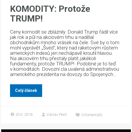
KOMODITY: Protože
TRUMP!
Ceny komodit se zbláznily. Donald Trump řádil více
jak rok a půl na akciovém trhu a nadělal
obchodníkům mnoho vrásek na čele. Své by o tom
mohl vyprávět „Švéd“, který nad raketovým růstem
amerických indexů jen nechápavě kroutil hlavou.
Na akciovém trhu přestaly platit jakékoli
fundamenty, protože TRUMP! Podobné je to teď
v komoditách. Dovozní cla uvalená administrativou
amerického prezidenta na dovozy do Spojených...
Celý článek
20.6. 2018
Václav Pech
0
Komentářů