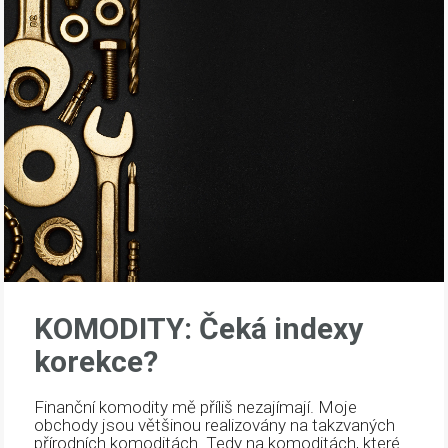
KOMODITY: Čeká indexy
korekce?
Finanční komodity mě příliš nezajímají. Moje
obchody jsou většinou realizovány na takzvaných
přírodních komoditách. Tedy na komoditách, které