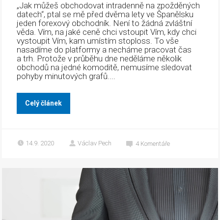
„Jak můžeš obchodovat intradenně na zpožděných
datech“, ptal se mě před dvěma lety ve Španělsku
jeden forexový obchodník. Není to žádná zvláštní
věda. Vím, na jaké ceně chci vstoupit Vím, kdy chci
vystoupit Vím, kam umístím stoploss. To vše
nasadíme do platformy a necháme pracovat čas
a trh. Protože v průběhu dne neděláme několik
obchodů na jedné komoditě, nemusíme sledovat
pohyby minutových grafů....
Celý článek
14.9. 2020
Václav Pech
4
Komentáře