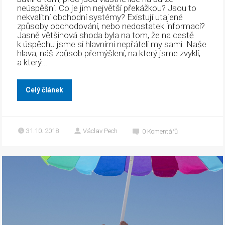
neúspěšní. Co je jim největší překážkou? Jsou to
nekvalitní obchodní systémy? Existují utajené
způsoby obchodování, nebo nedostatek informací?
Jasně většinová shoda byla na tom, že na cestě
k úspěchu jsme si hlavními nepřáteli my sami. Naše
hlava, náš způsob přemýšlení, na který jsme zvyklí,
a který...
Celý článek
31.10. 2018
Václav Pech
0
Komentářů