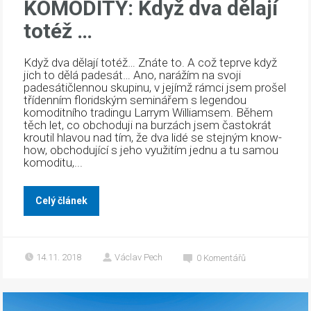
KOMODITY: Když dva dělají
totéž …
Když dva dělají totéž… Znáte to. A což teprve když
jich to dělá padesát… Ano, narážím na svoji
padesátičlennou skupinu, v jejímž rámci jsem prošel
třídenním floridským seminářem s legendou
komoditního tradingu Larrym Williamsem. Během
těch let, co obchoduji na burzách jsem častokrát
kroutil hlavou nad tím, že dva lidé se stejným know-
how, obchodující s jeho využitím jednu a tu samou
komoditu,...
Celý článek
14.11. 2018
Václav Pech
0
Komentářů