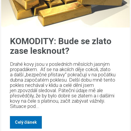
KOMODITY: Bude se zlato
zase lesknout?
Drahé kovy jsou v posledních měsících jasným
propadákem. Ať se na akciích děje cokoli, zlato
a další „bezpečné přístavy“ pokračují v na počátku
dubna započatém poklesu. Delší dobu mně tento
pokles nechával v klidu a celé dění jsem
jen zpovzdálí sledoval. Páteční údaje mě ale
přesvědčily, že by bylo dobré se zlatem a i dalšími
kovy na čele s platinou, začít zabývat vážněji.
Situace pod...
Celý článek