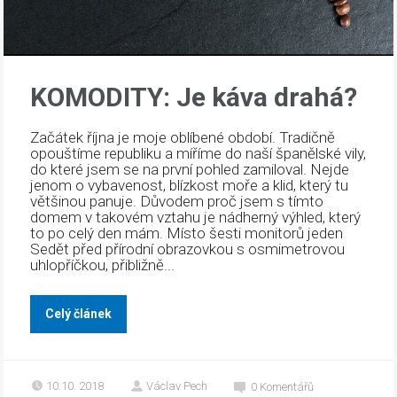
KOMODITY: Je káva drahá?
Začátek října je moje oblíbené období. Tradičně
opouštíme republiku a míříme do naší španělské vily,
do které jsem se na první pohled zamiloval. Nejde
jenom o vybavenost, blízkost moře a klid, který tu
většinou panuje. Důvodem proč jsem s tímto
domem v takovém vztahu je nádherný výhled, který
to po celý den mám. Místo šesti monitorů jeden
Sedět před přírodní obrazovkou s osmimetrovou
uhlopříčkou, přibližně...
Celý článek
10.10. 2018
Václav Pech
0
Komentářů