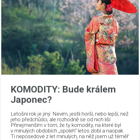
KOMODITY: Bude králem
Japonec?
Letošní rok je jiný. Nevím, jestli horší, nebo lepší, než
jeho předchůdci, ale rozhodně se od nich liší.
Přinejmenším v tom, že ty komodity, na které byl
v minulých obdobích „spoleh“ letos zlobí a naopak.
Ti neposedové z let minulých, na něž jsem už téměř