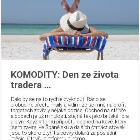
KOMODITY: Den ze života
tradera …
Dalo by se na to rychle zvyknout. Ráno se
probudím, přečtu maily a vidím, že se mně na profit
targetech zavřely nějaké pozice. Obchod na stříbře
a bobech je už minulostí, stejně tak jako britská libra
a plyn. Když k tomu připočtu obchod na kávě, který
jsem zavíral ve Španělsku a dalších čtrnáct stovek,
jsou to skoro čtyři tisícovky dolarů za poslední
měsíc. Otevřu platformu a letmo...