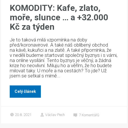
KOMODITY: Kafe, zlato,
moře, slunce … a +32.000
Kč za týden
Je to taková milá vzpomínka na doby
před/koronavirové. A také náš oblíbený obchod
na kávě, kukuřici a na zlatě. A také připomínka, že
v neděli budeme startovat společný byznys i s vámi,
na online vysílání. Tento byznys je věčný, a žádná
krize ho neovlivní. Miluju ho a věřím, že ho budete
milovat taky. U moře a na cestách? To jde? Už
jsem se setkal s mírně...
Celý článek
20.8. 2021
Václav Pech
7
Komentářů