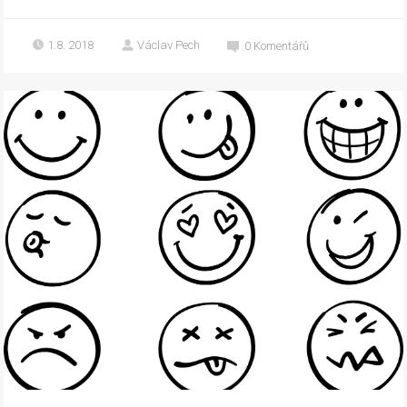
1.8. 2018
Václav Pech
0
Komentářů