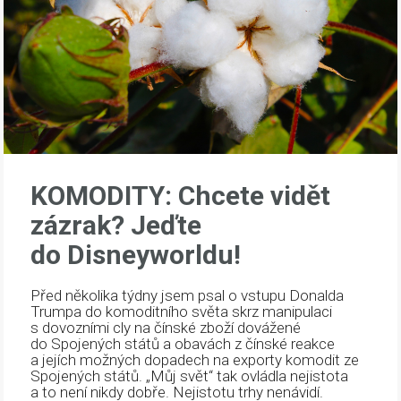
KOMODITY: Chcete vidět
zázrak? Jeďte
do Disneyworldu!
Před několika týdny jsem psal o vstupu Donalda
Trumpa do komoditního světa skrz manipulaci
s dovozními cly na čínské zboží dovážené
do Spojených států a obavách z čínské reakce
a jejích možných dopadech na exporty komodit ze
Spojených států. „Můj svět“ tak ovládla nejistota
a to není nikdy dobře. Nejistotu trhy nenávidí.