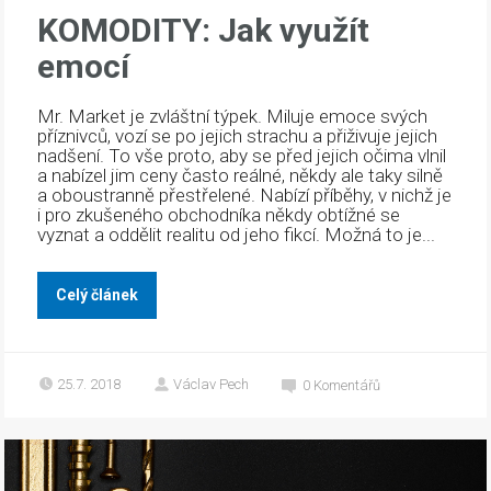
KOMODITY: Jak využít
emocí
Mr. Market je zvláštní týpek. Miluje emoce svých
příznivců, vozí se po jejich strachu a přiživuje jejich
nadšení. To vše proto, aby se před jejich očima vlnil
a nabízel jim ceny často reálné, někdy ale taky silně
a oboustranně přestřelené. Nabízí příběhy, v nichž je
i pro zkušeného obchodníka někdy obtížné se
vyznat a oddělit realitu od jeho fikcí. Možná to je...
Celý článek
25.7. 2018
Václav Pech
0
Komentářů