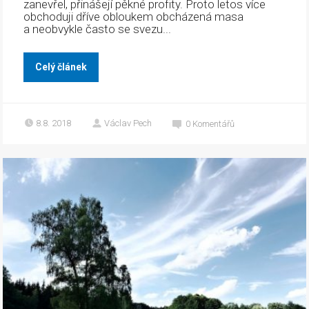
zanevřel, přinášejí pěkné profity. Proto letos více
obchoduji dříve obloukem obcházená masa
a neobvykle často se svezu...
Celý článek
8.8. 2018
Václav Pech
0
Komentářů