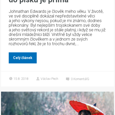
Johnathan Edwards je člověk mého věku. V životě,
ve své disciplíně dokázal nepředstavitelné věci
a jeho výkony nejsou, pokud je mi známo, dodnes
překonány. Byl nejlepším trojskokanem své doby
a jeho světový rekord je stále platný, i když se mu již
dnešní mládežníci blíží. Vnitřně byl vždy velice
skromným člověkem a v jednom ze svých
rozhovorů řekl, že je to trochu divné,...
Celý článek
15.8. 2018
Václav Pech
0
Komentářů