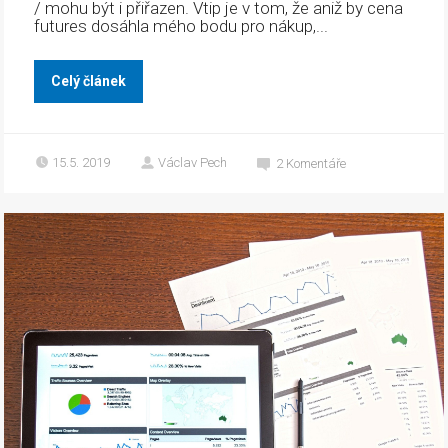
/ mohu být i přiřazen. Vtip je v tom, že aniž by cena
futures dosáhla mého bodu pro nákup,...
Celý článek
15.5. 2019
Václav Pech
2
Komentáře