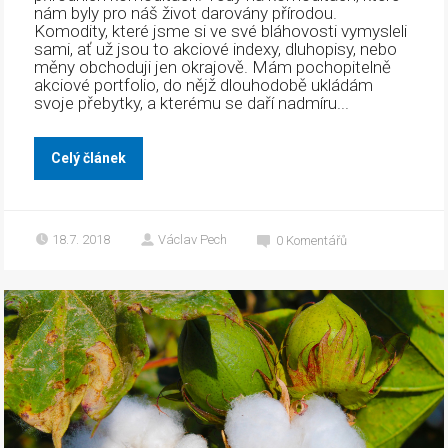
nám byly pro náš život darovány přírodou.
Komodity, které jsme si ve své bláhovosti vymysleli
sami, ať už jsou to akciové indexy, dluhopisy, nebo
měny obchoduji jen okrajově. Mám pochopitelně
akciové portfolio, do nějž dlouhodobě ukládám
svoje přebytky, a kterému se daří nadmíru...
Celý článek
18.7. 2018
Václav Pech
0
Komentářů