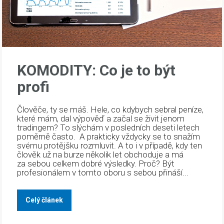
KOMODITY: Co je to být
profi
Člověče, ty se máš. Hele, co kdybych sebral peníze,
které mám, dal výpověď a začal se živit jenom
tradingem? To slýchám v posledních deseti letech
poměrně často. A prakticky vždycky se to snažím
svému protějšku rozmluvit. A to i v případě, kdy ten
člověk už na burze několik let obchoduje a má
za sebou celkem dobré výsledky. Proč? Být
profesionálem v tomto oboru s sebou přináší...
Celý článek