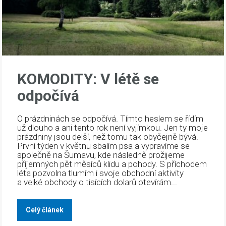
KOMODITY: V létě se
odpočívá
O prázdninách se odpočívá. Tímto heslem se řídím
už dlouho a ani tento rok není vyjímkou. Jen ty moje
prázdniny jsou delší, než tomu tak obyčejně bývá.
První týden v květnu sbalím psa a vypravíme se
společně na Šumavu, kde následně prožijeme
příjemných pět měsíců klidu a pohody. S příchodem
léta pozvolna tlumím i svoje obchodní aktivity
a velké obchody o tisících dolarů otevírám...
Celý článek