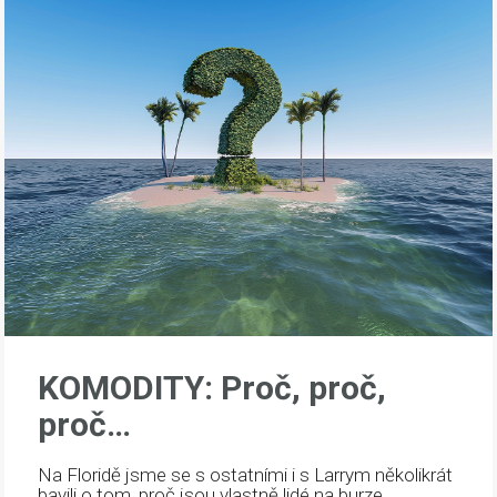
KOMODITY: Proč, proč,
proč…
Na Floridě jsme se s ostatními i s Larrym několikrát
bavili o tom, proč jsou vlastně lidé na burze