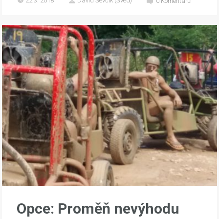
22.3. 2018
David Ševčík (Švéd)
0
Komentářů
Opce: Proměň nevýhodu