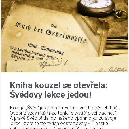
Kniha kouzel se otevřela:
Švédovy lekce jedou!
Kolega „Švéd“ je autorem Edukativních opčních tipů.
Osobně vždy říkám, že tohle je „vyšší dívčí tradingu“.
A právě Švéd přidal do našeho opčního kurzu svoje
lekce, které tento týden odstartovaly v Členské
sekci našeho kurzu. Z „vyučenců“ obchodníci