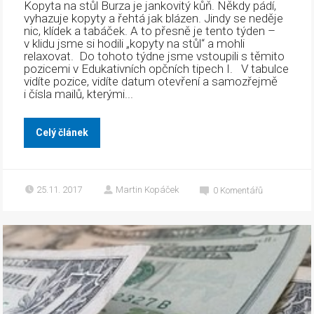
Kopyta na stůl Burza je jankovitý kůň. Někdy pádí,
vyhazuje kopyty a řehtá jak blázen. Jindy se neděje
nic, klídek a tabáček. A to přesně je tento týden –
v klidu jsme si hodili „kopyty na stůl“ a mohli
relaxovat. Do tohoto týdne jsme vstoupili s těmito
pozicemi v Edukativních opčních tipech I. V tabulce
vidíte pozice, vidíte datum otevření a samozřejmě
i čísla mailů, kterými...
Celý článek
25.11. 2017
Martin Kopáček
0
Komentářů