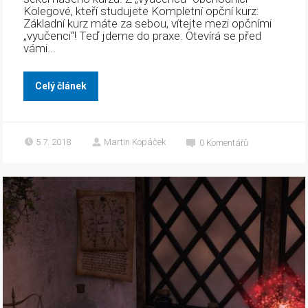
Kolegové, kteří studujete Kompletní opční kurz:
Základní kurz máte za sebou, vítejte mezi opčními
„vyučenci“! Teď jdeme do praxe. Otevírá se před
vámi...
Celý článek
5.7. 2018
Martin Kopáček
0
Komentářů