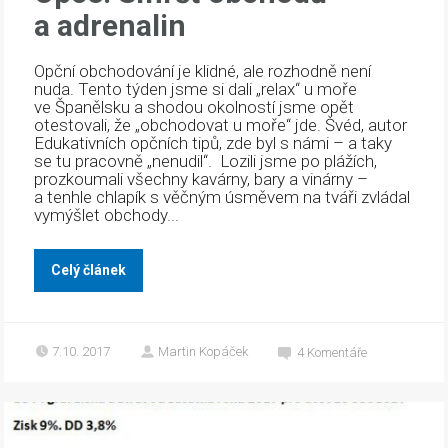
a adrenalin
Opční obchodování je klidné, ale rozhodně není
nuda. Tento týden jsme si dali „relax“ u moře
ve Španělsku a shodou okolností jsme opět
otestovali, že „obchodovat u moře“ jde. Švéd, autor
Edukativních opčních tipů, zde byl s námi – a taky
se tu pracovně „nenudil“. Lozili jsme po plážích,
prozkoumali všechny kavárny, bary a vinárny –
a tenhle chlapík s věčným úsměvem na tváři zvládal
vymýšlet obchody...
Celý článek
7.10. 2017
Martin Kopáček
4
Komentáře