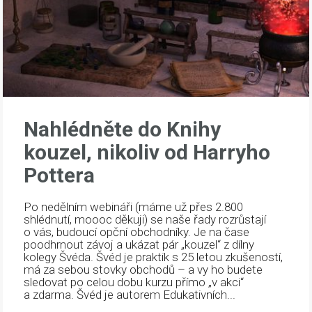
Nahlédněte do Knihy
kouzel, nikoliv od Harryho
Pottera
Po nedělním webináři (máme už přes 2.800
shlédnutí, moooc děkuji) se naše řady rozrůstají
o vás, budoucí opční obchodníky. Je na čase
poodhrnout závoj a ukázat pár „kouzel“ z dílny
kolegy Švéda. Švéd je praktik s 25 letou zkušeností,
má za sebou stovky obchodů – a vy ho budete
sledovat po celou dobu kurzu přímo „v akci“
a zdarma. Švéd je autorem Edukativních...