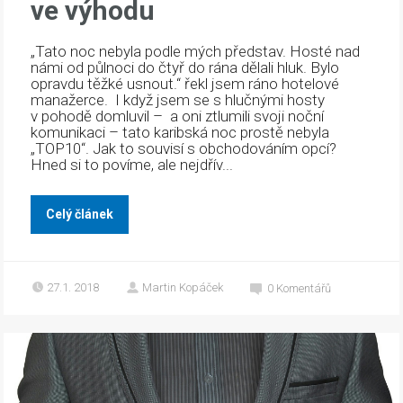
ve výhodu
„Tato noc nebyla podle mých představ. Hosté nad
námi od půlnoci do čtyř do rána dělali hluk. Bylo
opravdu těžké usnout.“ řekl jsem ráno hotelové
manažerce. I když jsem se s hlučnými hosty
v pohodě domluvil – a oni ztlumili svoji noční
komunikaci – tato karibská noc prostě nebyla
„TOP10“. Jak to souvisí s obchodováním opcí?
Hned si to povíme, ale nejdřív...
Celý článek
27.1. 2018
Martin Kopáček
0
Komentářů