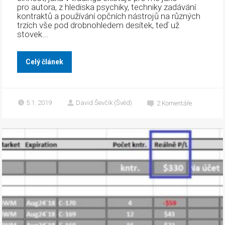
pro autora, z hlediska psychiky, techniky zadávání
kontraktů a používání opčních nástrojů na různých
trzích vše pod drobnohledem desítek, teď už
stovek...
Celý článek
5.1. 2019
David Ševčík (Švéd)
2
Komentáře