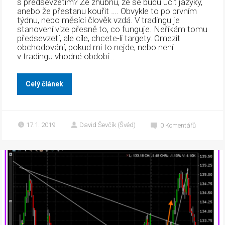
s předsevzetím? Že zhubnu, že se budu učit jazyky,
anebo že přestanu kouřit …. Obvykle to po prvním
týdnu, nebo měsíci člověk vzdá. V tradingu je
stanovení vize přesně to, co funguje. Neříkám tomu
předsevzetí, ale cíle, chcete-li targety. Omezit
obchodování, pokud mi to nejde, nebo není
v tradingu vhodné období...
Celý článek
17.1. 2019
David Ševčík (Švéd)
0
Komentářů