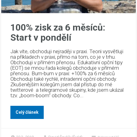
100% zisk za 6 měsíců:
Start v pondělí
Jak víte, obchoduji nejraději v praxi. Teorii vysvětluji
na příkladech v praxi, přímo na tom, co je v trhu.
Obchoduji v přímém přenosu. Edukativní opční tipy
(EOT) se mnou řada kolegů obchoduje v přímém
přenosu. Bum-bum v praxi: +100% za 6 měsíců
Obchoduji také rychlé, intradenní opční obchody.
Zkušenějším kolegům jsem dal přístup do mé
twitterové a telegramové skupiny, kde jsem ukázal
tzv. „boom-boom“ obchody. Co...
Celý článek