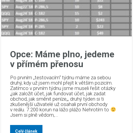
Opce: Máme plno, jedeme
v přímém přenosu
Po prvním „testovacím“ týdnu máme za sebou
druhý, kdy už jsem mohl přejít k větším pozicím.
Zatímco v prvním týdnu jsme museli řešit otázky
„jak založit účet, jak fundovat účet, jak zadat
obchod, jak směnit peníze„, druhý týden si ti
zkušenější uživatelé už osahali první obchody
v reálu. 7.200 korun na lážo plážo Nehrotím to
Jsem si plně vědom,...
Celý článek