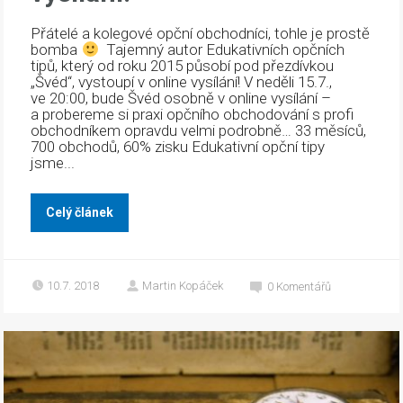
Přátelé a kolegové opční obchodníci, tohle je prostě
bomba
Tajemný autor Edukativních opčních
tipů, který od roku 2015 působí pod přezdívkou
„Švéd“, vystoupí v online vysílání! V neděli 15.7.,
ve 20:00, bude Švéd osobně v online vysílání –
a probereme si praxi opčního obchodování s profi
obchodníkem opravdu velmi podrobně… 33 měsíců,
700 obchodů, 60% zisku Edukativní opční tipy
jsme...
Celý článek
10.7. 2018
Martin Kopáček
0
Komentářů