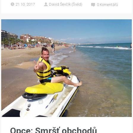
21.10. 2017
David Ševčík (Švéd)
0
Komentářů
Opce: Smršť obchodů