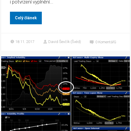
i potvrzení vyplnění...
Celý článek
18.11. 2017
David Ševčík (Švéd)
0
Komentářů