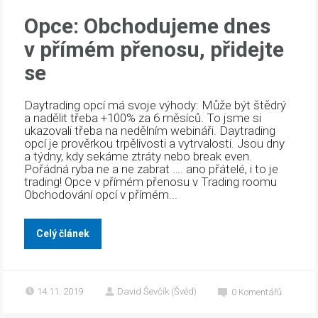
Opce: Obchodujeme dnes
v přímém přenosu, přidejte
se
Daytrading opcí má svoje výhody: Může být štědrý
a nadělit třeba +100% za 6 měsíců. To jsme si
ukazovali třeba na nedělním webináři. Daytrading
opcí je prověrkou trpělivosti a vytrvalosti. Jsou dny
a týdny, kdy sekáme ztráty nebo break even.
Pořádná ryba ne a ne zabrat …. ano přátelé, i to je
trading! Opce v přímém přenosu v Trading roomu
Obchodování opcí v přímém...
Celý článek
14.11. 2019
David Ševčík (Švéd)
0
Komentářů