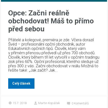
Opce: Začni reálně
obchodovat! Máš to přímo
před sebou
Přátelé a kolegové, premiéra je zde. Včera dorazil
Švéd – profesionální opční obchodník, autor
Edukativních opčních tipů. Člověk, který vám
v přímém přenosu předvedl už přes 700 obchodů.
Člověk, který během tří let vytvořil v opčním tradingu
zisk přes 60%. Opční profesionál, kterého sleduje už
přes 300 z vás. Začni obchodovat v reálu Možná to
řešíte také: „Jak začít? Jak...
Celý článek
15.7. 2018
Martin Kopáček
0
Komentářů