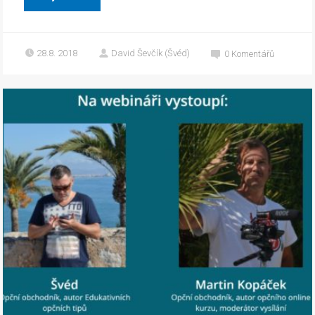
28.8. 2018
David Ševčík (Švéd)
0
Komentářů