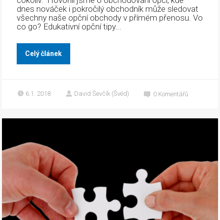
cokoliv.“ Hovořili jsme o obchodování opcí, kde
dnes nováček i pokročilý obchodník může sledovat
všechny naše opční obchody v přímém přenosu. Vo
co go? Edukativní opční tipy...
Celý článek
6.1. 2018
David Ševčík (Švéd)
0
Komentářů