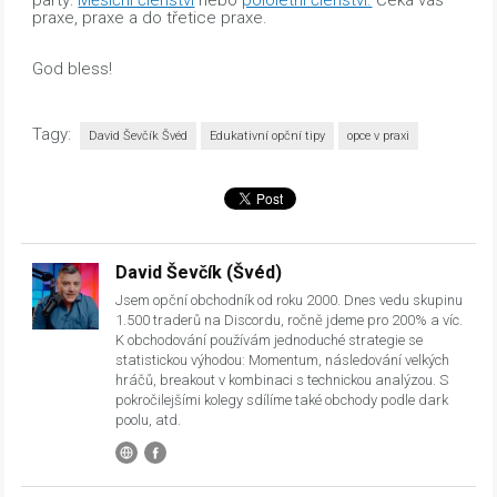
praxe, praxe a do třetice praxe.
God bless!
Tagy:
David Ševčík Švéd
Edukativní opční tipy
opce v praxi
David Ševčík (Švéd)
Jsem opční obchodník od roku 2000. Dnes vedu skupinu
1.500 traderů na Discordu, ročně jdeme pro 200% a víc.
K obchodování používám jednoduché strategie se
statistickou výhodou: Momentum, následování velkých
hráčů, breakout v kombinaci s technickou analýzou. S
pokročilejšími kolegy sdílíme také obchody podle dark
poolu, atd.