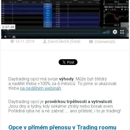
14.11. 2019
David Ševčík (Švéd)
0 Komentářů
Daytrading opcí má svoje
výhody
: Může být štědrý
a nadělit třeba +100% za 6 měsíců. To jsme si ukazovali
třeba
na nedělním webináři
.
Daytrading opcí je
prověrkou trpělivosti a vytrvalosti
.
Jsou dny a týdny, kdy sekáme ztráty nebo break even.
Pořádná ryba ne a ne zabrat …. ano přátelé, i to je trading!
Opce v přímém přenosu v Trading roomu