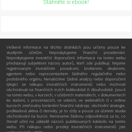
Stáhněte si ebook!
Veškeré informace na těchto stránkách jsou určeny pouze ke
studijním účelům. Neposkytujeme finanční poradenství.
Neposkytujeme investiční doporučení. Informace na tomto webu
představují subjektivní názory autorů, kteří zde publikují. Nejsme
registrovaným investičním poradcem, brokerem, dealerem,
agentem nebo reprezentantem žádného regulačního nebo
podobného orgánu. Nenabízíme žádné analýzy nebo doporučení
týkající se nákupu investičních instrumentů nebo možností
obchodovat na finančních trzích krátkodobě či dlouhodobě. Jsou-li
na tomto webu, v kurzech, v učebních materiálech, v dokumentech
ke stažení, v prezentacích, ve videích, ve webinářích či v online
kurzech zmiňovány konkrétní finanční nástroje, obchodní strategie,
podkladová aktiva či deriváty, je to vždy a pouze za účelem studia
obchodování na burze. Neneseme žádnou odpovědnost za to, co
čtenář učiní na základě názorů publikovaných kdekoliv na tomto
webu. Při nákupu nebo prodeji investičních instrumentů jste