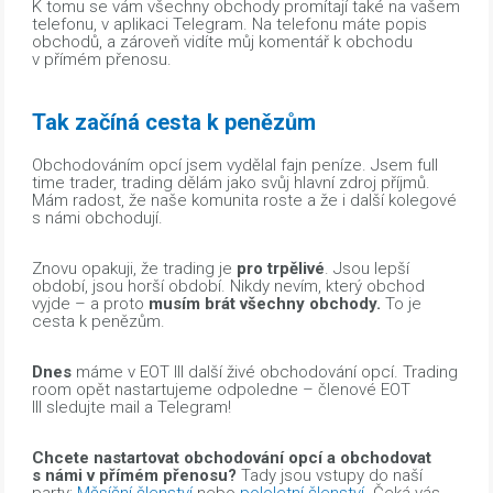
K tomu se vám všechny obchody promítají také na vašem
telefonu, v aplikaci Telegram. Na telefonu máte popis
obchodů, a zároveň vidíte můj komentář k obchodu
v přímém přenosu.
Tak začíná cesta k penězům
Obchodováním opcí jsem vydělal fajn peníze. Jsem full
time trader, trading dělám jako svůj hlavní zdroj příjmů.
Mám radost, že naše komunita roste a že i další kolegové
s námi obchodují.
Znovu opakuji, že trading je
pro trpělivé
. Jsou lepší
období, jsou horší období. Nikdy nevím, který obchod
vyjde – a proto
musím brát všechny obchody.
To je
cesta k penězům.
Dnes
máme v EOT III další živé obchodování opcí. Trading
room opět nastartujeme odpoledne – členové EOT
III sledujte mail a Telegram!
Chcete nastartovat obchodování opcí a obchodovat
s námi v přímém přenosu?
Tady jsou vstupy do naší
party:
Měsíční členství
nebo
pololetní členství.
Čeká vás