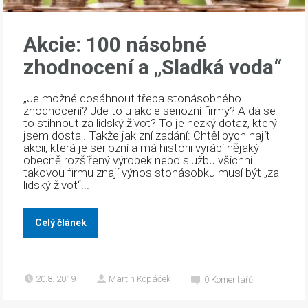
Akcie: 100 násobné
zhodnocení a „Sladká voda“
„Je možné dosáhnout třeba stonásobného
zhodnocení? Jde to u akcie seriozní firmy? A dá se
to stihnout za lidský život? To je hezký dotaz, který
jsem dostal. Takže jak zní zadání: Chtěl bych najít
akcii, která je seriozní a má historii vyrábí nějaký
obecně rozšířený výrobek nebo službu všichni
takovou firmu znají výnos stonásobku musí být „za
lidský život“...
Celý článek
20.8. 2019
Martin Kopáček
0
Komentářů