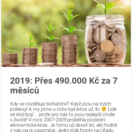
2019: Přes 490.000 Kč za 7
měsíců
Kdy se rozděluje bohatství? Když jsou na trzích
poklesy! A my jsme u toho byli letos už 4x
Lidé
se krizí bojí … jenže pro nás to jsou nejlepší chvíle
v životě! V roce 2007-2009 proběhla poslední
ekonomická krize. Je tomu už deset let, ale hodně
z nás na ni vzpomíná: Jedni stáli fronty na Úřadu