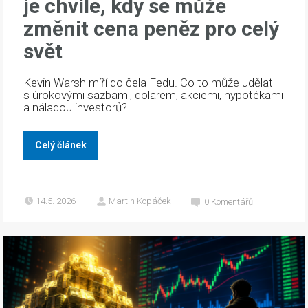
je chvíle, kdy se může
změnit cena peněz pro celý
svět
Kevin Warsh míří do čela Fedu. Co to může udělat
s úrokovými sazbami, dolarem, akciemi, hypotékami
a náladou investorů?
Celý článek
14.5. 2026
Martin Kopáček
0
Komentářů