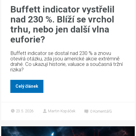
Buffett indicator vystřelil
nad 230 %. Blíží se vrchol
trhu, nebo jen další vlna
euforie?
Buffett indicator se dostal nad 230 % a znovu
otevírá otázku, zda jsou americké akcie extrémně
drahé. Co ukazují historie, valuace a současná tržní
rizika?
Celý článek
23.5. 2026
Martin Kopáček
0
Komentářů