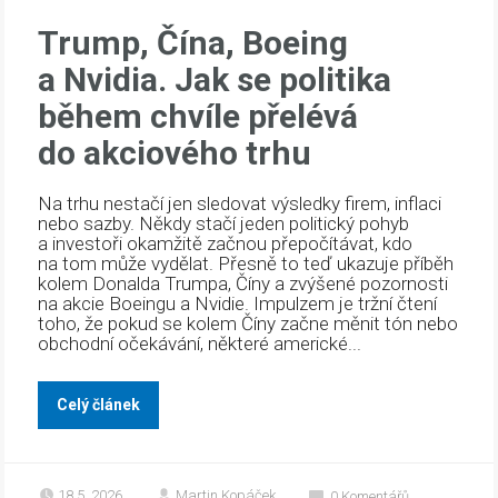
Trump, Čína, Boeing
a Nvidia. Jak se politika
během chvíle přelévá
do akciového trhu
Na trhu nestačí jen sledovat výsledky firem, inflaci
nebo sazby. Někdy stačí jeden politický pohyb
a investoři okamžitě začnou přepočítávat, kdo
na tom může vydělat. Přesně to teď ukazuje příběh
kolem Donalda Trumpa, Číny a zvýšené pozornosti
na akcie Boeingu a Nvidie. Impulzem je tržní čtení
toho, že pokud se kolem Číny začne měnit tón nebo
obchodní očekávání, některé americké...
Celý článek
18.5. 2026
Martin Kopáček
0
Komentářů