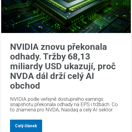
NVIDIA znovu překonala
odhady. Tržby 68,13
miliardy USD ukazují, proč
NVDA dál drží celý AI
obchod
NVIDIA podle veřejně dostupného earnings
snapshotu překonala odhady na EPS i tržbách. Co
to znamená pro NVDA, Nasdaq a celý AI sektor.
Celý článek