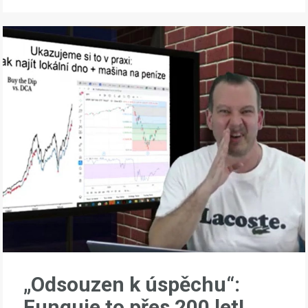
„Odsouzen k úspěchu“:
Funguje to přes 200 let!