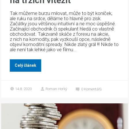
na trzích vítězit
Tak můžeme burzu milovat, může to být koníček,
ale ruku na srdce, děláme to hlavně pro zisk.
Začátky jsou většinou intuitivní a ne moc úspěšné.
Začínající obchodník či spekulant hledá co vlastně
obchodovat. Takzvaně skáče z forexu na akcie,
z nich na komodity, pak vyzkouší opce, následně
objeví komoditní spready. Nikde zlatý grál !!! Nikde to
ale není tak lehké jako ve filmu...
Celý článek
14.8. 2020
Roman Horký
0
Komentářů