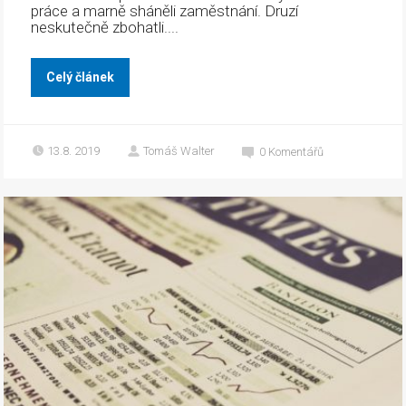
práce a marně sháněli zaměstnání. Druzí
neskutečně zbohatli....
Celý článek
13.8. 2019
Tomáš Walter
0
Komentářů