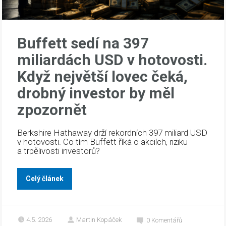
Buffett sedí na 397
miliardách USD v hotovosti.
Když největší lovec čeká,
drobný investor by měl
zpozornět
Berkshire Hathaway drží rekordních 397 miliard USD
v hotovosti. Co tím Buffett říká o akciích, riziku
a trpělivosti investorů?
Celý článek
4.5. 2026
Martin Kopáček
0
Komentářů