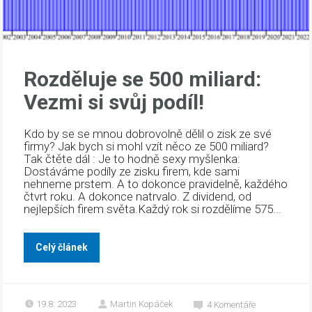
Rozděluje se 500 miliard:
Vezmi si svůj podíl!
Kdo by se se mnou dobrovolně dělil o zisk ze své
firmy? Jak bych si mohl vzít něco ze 500 miliard?
Tak čtěte dál : Je to hodně sexy myšlenka:
Dostáváme podíly ze zisku firem, kde sami
nehneme prstem. A to dokonce pravidelně, každého
čtvrt roku. A dokonce natrvalo. Z dividend, od
nejlepších firem světa.Každý rok si rozdělíme 575...
Celý článek
19.8. 2023
Martin Kopáček
4
Komentáře