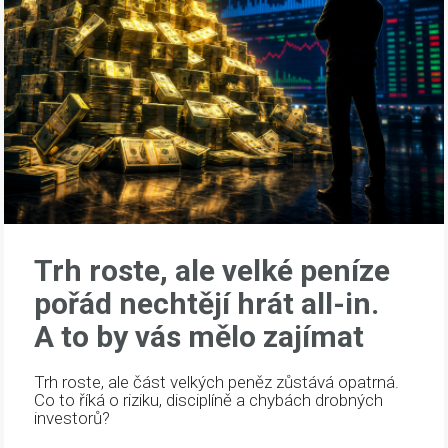
Trh roste, ale velké peníze
pořád nechtějí hrát all-in.
A to by vás mělo zajímat
Trh roste, ale část velkých peněz zůstává opatrná.
Co to říká o riziku, disciplíně a chybách drobných
investorů?