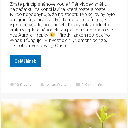
Znáte princip sněhové koule? Pár vloček sněhu
na začátku, na konci lavina, která roste a roste.
Nikdo nepochybuje, že na začátku velké laviny bylo
pár gramů „zmrzlé vody“. Tento princip funguje
v přírodě všude, po tisíciletí. Každý rok z obilného
zrnka vzejde x-násobek. Za pár let máte oseto víc,
než Agrofert řepky
Přírodní zákon rostoucího
výnosu funguje i v investicích. „Nemám peníze,
nemohu investovat.„ Časté...
Celý článek
15.8. 2019
Tomáš Walter
3
Komentáře