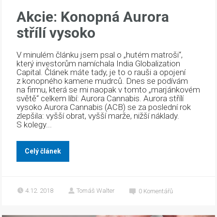
Akcie: Konopná Aurora
střílí vysoko
V minulém článku jsem psal o „hutém matroši“,
který investorům namíchala India Globalization
Capital. Článek máte tady, je to o rauši a opojení
z konopného kamene mudrců. Dnes se podívám
na firmu, která se mi naopak v tomto „marjánkovém
světě“ celkem líbí: Aurora Cannabis. Aurora střílí
vysoko Aurora Cannabis (ACB) se za poslední rok
zlepšila: vyšší obrat, vyšší marže, nižší náklady.
S kolegy...
Celý článek
4.12. 2018
Tomáš Walter
0
Komentářů