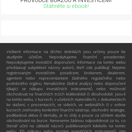
PRŮVODCE BURZOU A INVESTICEMI
Stáhněte si ebook!
Veškeré informace na těchto stránkách jsou určeny pouze ke
studijním účelům. Neposkytujeme finanční poradenství.
Neposkytujeme investiční doporučení. Informace na tomto webu
představují subjektivní názory autorů, kteří zde publikují. Nejsme
registrovaným investičním poradcem, brokerem, dealerem,
agentem nebo reprezentantem žádného regulačního nebo
podobného orgánu. Nenabízíme žádné analýzy nebo doporučení
týkající se nákupu investičních instrumentů nebo možností
obchodovat na finančních trzích krátkodobě či dlouhodobě. Jsou-li
na tomto webu, v kurzech, v učebních materiálech, v dokumentech
ke stažení, v prezentacích, ve videích, ve webinářích či v online
kurzech zmiňovány konkrétní finanční nástroje, obchodní strategie,
podkladová aktiva či deriváty, je to vždy a pouze za účelem studia
obchodování na burze. Neneseme žádnou odpovědnost za to, co
čtenář učiní na základě názorů publikovaných kdekoliv na tomto
webu. Při nákupu nebo prodeji investičních instrumentů jste