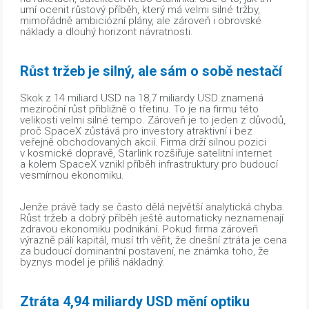
umí ocenit růstový příběh, který má velmi silné tržby,
mimořádně ambiciózní plány, ale zároveň i obrovské
náklady a dlouhý horizont návratnosti.
Růst tržeb je silný, ale sám o sobě nestačí
Skok z 14 miliard USD na 18,7 miliardy USD znamená
meziroční růst přibližně o třetinu. To je na firmu této
velikosti velmi silné tempo. Zároveň je to jeden z důvodů,
proč SpaceX zůstává pro investory atraktivní i bez
veřejně obchodovaných akcií. Firma drží silnou pozici
v kosmické dopravě, Starlink rozšiřuje satelitní internet
a kolem SpaceX vznikl příběh infrastruktury pro budoucí
vesmírnou ekonomiku.
Jenže právě tady se často dělá největší analytická chyba.
Růst tržeb a dobrý příběh ještě automaticky neznamenají
zdravou ekonomiku podnikání. Pokud firma zároveň
výrazně pálí kapitál, musí trh věřit, že dnešní ztráta je cena
za budoucí dominantní postavení, ne známka toho, že
byznys model je příliš nákladný.
Ztráta 4,94 miliardy USD mění optiku