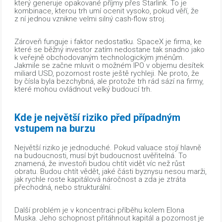
který generuje opakované příjmy přes Starlink. To je
kombinace, kterou trh umí ocenit vysoko, pokud věří, že
z ní jednou vznikne velmi silný cash-flow stroj.
Zároveň funguje i faktor nedostatku. SpaceX je firma, ke
které se běžný investor zatím nedostane tak snadno jako
k veřejně obchodovaným technologickým jménům.
Jakmile se začne mluvit o možném IPO v objemu desítek
miliard USD, pozornost roste ještě rychleji. Ne proto, že
by čísla byla bezchybná, ale protože trh rád sází na firmy,
které mohou ovládnout velký budoucí trh.
Kde je největší riziko před případným
vstupem na burzu
Největší riziko je jednoduché. Pokud valuace stojí hlavně
na budoucnosti, musí být budoucnost uvěřitelná. To
znamená, že investoři budou chtít vidět víc než růst
obratu. Budou chtít vědět, jaké části byznysu nesou marži,
jak rychle roste kapitálová náročnost a zda je ztráta
přechodná, nebo strukturální.
Další problém je v koncentraci příběhu kolem Elona
Muska. Jeho schopnost přitáhnout kapitál a pozornost je