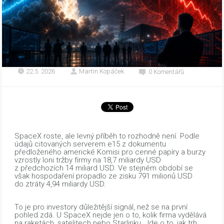
22.5. 2026
Martin Kopáček
0 Komentářů
SpaceX roste, ale levný příběh to rozhodně není. Podle
údajů citovaných serverem e15 z dokumentu
předloženého americké Komisi pro cenné papíry a burzy
vzrostly loni tržby firmy na 18,7 miliardy USD
z předchozích 14 miliard USD. Ve stejném období se
však hospodaření propadlo ze zisku 791 milionů USD
do ztráty 4,94 miliardy USD.
To je pro investory důležitější signál, než se na první
pohled zdá. U SpaceX nejde jen o to, kolik firma vydělává
na raketách, satelitech nebo Starlinku. Jde o to, jak trh