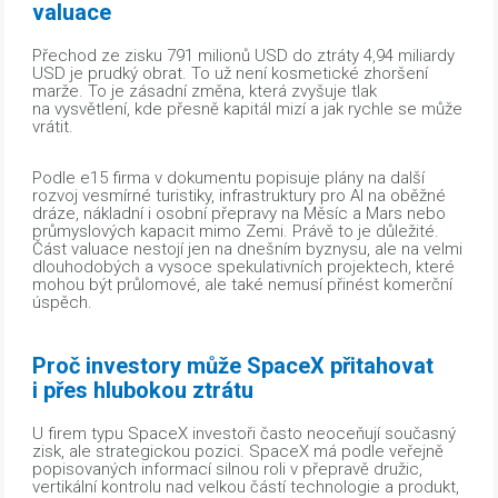
valuace
Přechod ze zisku 791 milionů USD do ztráty 4,94 miliardy
USD je prudký obrat. To už není kosmetické zhoršení
marže. To je zásadní změna, která zvyšuje tlak
na vysvětlení, kde přesně kapitál mizí a jak rychle se může
vrátit.
Podle e15 firma v dokumentu popisuje plány na další
rozvoj vesmírné turistiky, infrastruktury pro AI na oběžné
dráze, nákladní i osobní přepravy na Měsíc a Mars nebo
průmyslových kapacit mimo Zemi. Právě to je důležité.
Část valuace nestojí jen na dnešním byznysu, ale na velmi
dlouhodobých a vysoce spekulativních projektech, které
mohou být průlomové, ale také nemusí přinést komerční
úspěch.
Proč investory může SpaceX přitahovat
i přes hlubokou ztrátu
U firem typu SpaceX investoři často neoceňují současný
zisk, ale strategickou pozici. SpaceX má podle veřejně
popisovaných informací silnou roli v přepravě družic,
vertikální kontrolu nad velkou částí technologie a produkt,