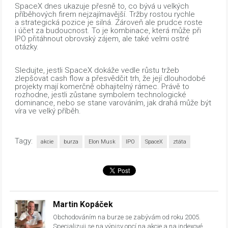
SpaceX dnes ukazuje přesně to, co bývá u velkých
příběhových firem nejzajímavější. Tržby rostou rychle
a strategická pozice je silná. Zároveň ale prudce roste
i účet za budoucnost. To je kombinace, která může při
IPO přitáhnout obrovský zájem, ale také velmi ostré
otázky.
Sledujte, jestli SpaceX dokáže vedle růstu tržeb
zlepšovat cash flow a přesvědčit trh, že její dlouhodobé
projekty mají komerčně obhajitelný rámec. Právě to
rozhodne, jestli zůstane symbolem technologické
dominance, nebo se stane varováním, jak drahá může být
víra ve velký příběh.
Tagy:
akcie
burza
Elon Musk
IPO
SpaceX
ztáta
Martin Kopáček
Obchodováním na burze se zabývám od roku 2005.
Specializuji se na výpisy opcí na akcie a na indexové