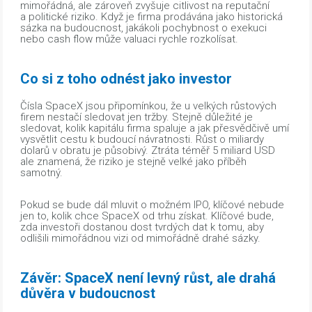
mimořádná, ale zároveň zvyšuje citlivost na reputační
a politické riziko. Když je firma prodávána jako historická
sázka na budoucnost, jakákoli pochybnost o exekuci
nebo cash flow může valuaci rychle rozkolísat.
Co si z toho odnést jako investor
Čísla SpaceX jsou připomínkou, že u velkých růstových
firem nestačí sledovat jen tržby. Stejně důležité je
sledovat, kolik kapitálu firma spaluje a jak přesvědčivě umí
vysvětlit cestu k budoucí návratnosti. Růst o miliardy
dolarů v obratu je působivý. Ztráta téměř 5 miliard USD
ale znamená, že riziko je stejně velké jako příběh
samotný.
Pokud se bude dál mluvit o možném IPO, klíčové nebude
jen to, kolik chce SpaceX od trhu získat. Klíčové bude,
zda investoři dostanou dost tvrdých dat k tomu, aby
odlišili mimořádnou vizi od mimořádně drahé sázky.
Závěr: SpaceX není levný růst, ale drahá
důvěra v budoucnost