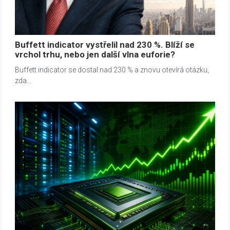
Buffett indicator vystřelil nad 230 %. Blíží se
vrchol trhu, nebo jen další vlna euforie?
Buffett indicator se dostal nad 230 % a znovu otevírá otázku,
zda…