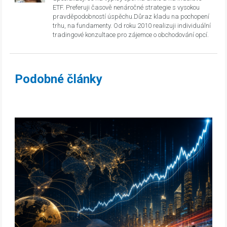
ETF. Preferuji časově nenáročné strategie s vysokou
pravděpodobností úspěchu.Důraz kladu na pochopení
trhu, na fundamenty. Od roku 2010 realizuji individuální
tradingové konzultace pro zájemce o obchodování opcí.
Podobné články