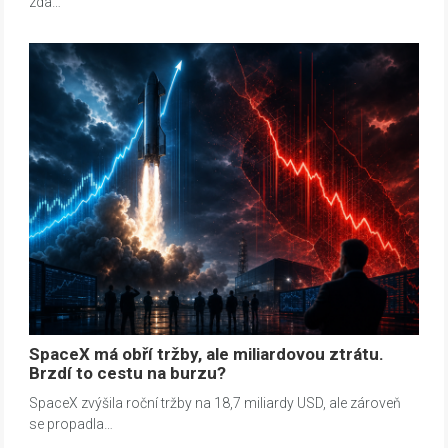
zda…
SpaceX má obří tržby, ale miliardovou ztrátu.
Brzdí to cestu na burzu?
SpaceX zvýšila roční tržby na 18,7 miliardy USD, ale zároveň
se propadla…