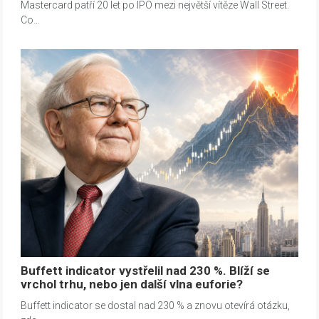
Mastercard patří 20 let po IPO mezi největší vítěze Wall Street.
Co…
Buffett indicator vystřelil nad 230 %. Blíží se
vrchol trhu, nebo jen další vlna euforie?
Buffett indicator se dostal nad 230 % a znovu otevírá otázku,