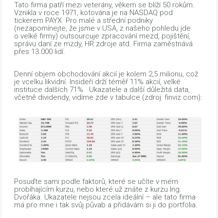
Tato firma patří mezi veterány, věkem se blíží 50 rokům.
Vznikla v roce 1971, kotována je na NASDAQ pod
tickerem PAYX. Pro malé a střední podniky
(nezapomínejte, že jsme v USA, z našeho pohledu jde
o velké firmy) outsourcuje zpracování mezd, pojištění,
správu daní ze mzdy, HR zdroje atd. Firma zaměstnává
přes 13.000 lidí.
Denní objem obchodování akcií je kolem 2,5 milionu, což
je vcelku likvidní. Insideři drží téměř 11% akcií, velké
instituce dalších 71%. Ukazatele a další důležitá data,
včetně dividendy, vidíme zde v tabulce (zdroj: finviz.com):
Posuďte sami podle faktorů, které se učíte v mém
probíhajícím kurzu, nebo které už znáte z kurzu Ing.
Dvořáka. Ukazatele nejsou zcela ideální – ale tato firma
má pro mne i tak svůj půvab a přidávám si ji do portfolia.