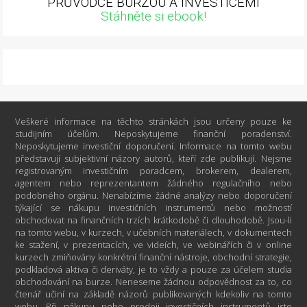
PRŮVODCE BURZOU A INVESTICEMI
Stáhněte si ebook!
Veškeré informace na těchto stránkách jsou určeny pouze ke
studijním účelům. Neposkytujeme finanční poradenství.
Neposkytujeme investiční doporučení. Informace na tomto webu
představují subjektivní názory autorů, kteří zde publikují. Nejsme
registrovaným investičním poradcem, brokerem, dealerem,
agentem nebo reprezentantem žádného regulačního nebo
podobného orgánu. Nenabízíme žádné analýzy nebo doporučení
týkající se nákupu investičních instrumentů nebo možností
obchodovat na finančních trzích krátkodobě či dlouhodobě. Jsou-li
na tomto webu, v kurzech, v učebních materiálech, v dokumentech
ke stažení, v prezentacích, ve videích, ve webinářích či v online
kurzech zmiňovány konkrétní finanční nástroje, obchodní strategie,
podkladová aktiva či deriváty, je to vždy a pouze za účelem studia
obchodování na burze. Neneseme žádnou odpovědnost za to, co
čtenář učiní na základě názorů publikovaných kdekoliv na tomto
webu. Při nákupu nebo prodeji investičních instrumentů jste