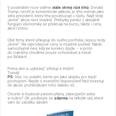
V posledním roce vidíme
stále strmý růst trhů
. Donald
Trump, nechť je komentován jakkoliv, je trhy vnímán jako
silný prezident, který trhy povzbuzuje v růstu. Najít tedy
„levné“ akcie není snadné. Přebytky peněz z aktuálně
fungující ekonomiky se přelévají na burzu, takže i ceny
akcií rostou.
Obě firmy, které přikupuji do svého portfolia, nejsou tedy
„levné“. Na výprodejové ceny si musíme počkat. Nikdo
samozřejmě neví, kdy ke korekci dojde – a proto
do cukrárny chodíme pouze ochutnávat a mlsat
po lžičkách …
Prima den a „vybíravý“ přístup k trhům!
Tomáš
PS:
Vše, co uvádím, berte jen jako ukázku pro lepší
pochopení. Nejde o investiční doporučení! Než investuji
do akcie, prohledávám toho daleko víc …
Chcete si budovat pasivní příjmy, zabezpečit sebe
a rodinu? OK, podívejte se
zdarma
na několik rad, které
vám do začátku dávám: