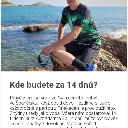
Kde budete za 14 dnů?
Právě jsem se vrátil ze 14-ti denního pobytu
ve Španělsku. Když covid dovolí, jezdíme si takto
každoročně s partou z Finakademie prodloužit léto.
2 týdny utekly jako voda. Včera nám odstartoval 14-
ti denní kurz kurz zdarma.Za 14 dnů může být člověk
leckde : Zpátky z dovolené. V práci. Pořád