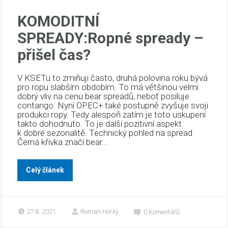
KOMODITNÍ
SPREADY:Ropné spready –
přišel čas?
V KSETu to zmiňuji často, druhá polovina roku bývá
pro ropu slabším obdobím. To má většinou velmi
dobrý vliv na cenu bear spreadů, neboť posiluje
contango. Nyní OPEC+ také postupně zvyšuje svoji
produkci ropy. Tedy alespoň zatím je toto uskupení
takto dohodnuto. To je další pozitivní aspekt
k dobré sezonalitě. Technický pohled na spread
Černá křivka značí bear...
Celý článek
27.8. 2021
Roman Horký
0
Komentářů