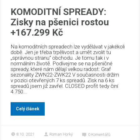
KOMODITNÍ SPREADY:
Zisky na pšenici rostou
+167.299 Kč
Na komoditních spreadech lze vydělávat v jakékoli
době. Jen je třeba trpělivost a umět zvolit tu
„správnou stranu“ obchodu. Je tomu tak i v
normálním životě. Podívejme se na pšeničné
spready, které nám dělají velkou radost: Graf
sezonality ZWN22-ZWK22 V současnosti držím
v pozici otevřených 7 ks spreadů. Zisk na 6 ks
spreadů jsem již zavřel. CLOSED profit tedy činí
4.750...
Celý článek
8.10. 2021
Roman Horký
0
Komentářů