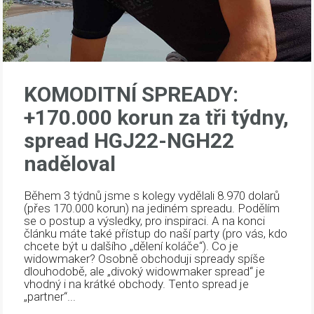
KOMODITNÍ SPREADY:
+170.000 korun za tři týdny,
spread HGJ22-NGH22
naděloval
Během 3 týdnů jsme s kolegy vydělali 8.970 dolarů
(přes 170.000 korun) na jediném spreadu. Podělím
se o postup a výsledky, pro inspiraci. A na konci
článku máte také přístup do naší party (pro vás, kdo
chcete být u dalšího „dělení koláče“). Co je
widowmaker? Osobně obchoduji spready spíše
dlouhodobě, ale „divoký widowmaker spread“ je
vhodný i na krátké obchody. Tento spread je
„partner“...