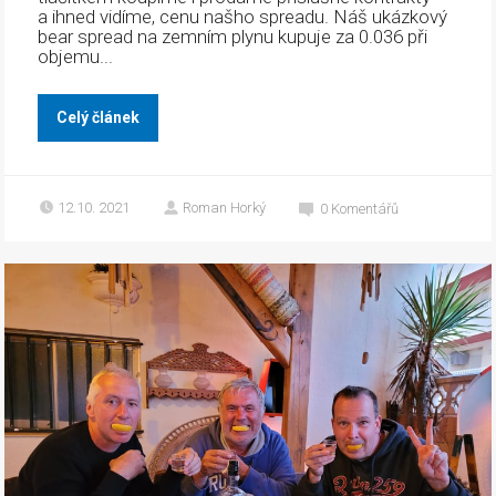
a ihned vidíme, cenu našho spreadu. Náš ukázkový
bear spread na zemním plynu kupuje za 0.036 při
objemu...
Celý článek
12.10. 2021
Roman Horký
0
Komentářů