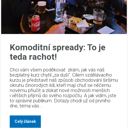
Komoditní spready: To je
teda rachot!
Chci vám všem poděkovat: zírám, jak vás náš
bezplatný kurz chytil „za duši“. Cílem vzdělávacího
kurzu je představit náš způsob obchodování širšímu
okruhu činorodých lidí, kteří mají chuť se něčemu
novému přiučit a získat nové možnosti menších
i větších příjmů do svého rozpočtu. A jak vidím, jste
to správné publikum. Dotazy chodí už od prvního
dne, téma vás...
Celý článek