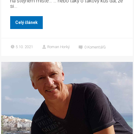
na stejném místě… … nebo taky o takový kus dál, že
si...
Celý článek
5.10. 2021
Roman Horký
0
Komentářů