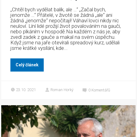
„Chtěl bych vydělat balík, ale …“ „Začal bych,
jenomže …“ Přátelé, v životě se žádná „ale“ ani
žádná „jenomže“ nepočítají! Váhaví lovci nikdy nic
neuloví. Líní lidé prožijí život povalováním na gauči,
nebo plkáním v hospodě.Na každém z nás je, aby
zvedl zadek z gauče a makal na svém úspěchu.
Když jsme na jaře otevírali spreadový kurz, udělali
jsme krátké vysílání, kde...
Celý článek
23.10. 2021
Roman Horký
0
Komentářů