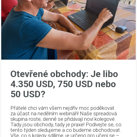
Otevřené obchody: Je libo
4.350 USD, 750 USD nebo
50 USD?
Přátelé chci vám všem nejdřív moc poděkovat
za účast na nedělním webináři! Naše spreadová
skupina roste, denně se přidávají noví kolegové.
Tady jsou obchody, tady je praxe! Podívejte se, co
tento týden sledujeme a co budeme obchodovat.
Vše, co s kolegy sdílíme, je určeno pro učení se –