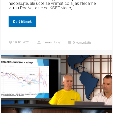
neopisujte, ale učte se vnímat co a jak hledáme
v trhu.Podívejte se na KSET video,...
Celý článek
19.10. 2021
Roman Horký
0
Komentářů