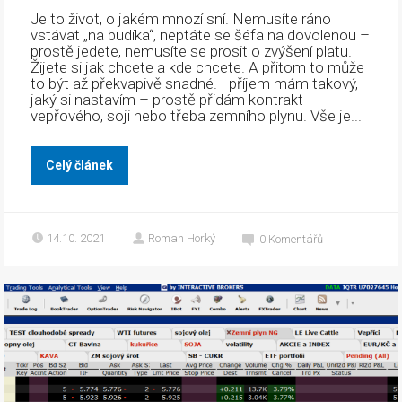
Je to život, o jakém mnozí sní. Nemusíte ráno
vstávat „na budíka“, neptáte se šéfa na dovolenou –
prostě jedete, nemusíte se prosit o zvýšení platu.
Žijete si jak chcete a kde chcete. A přitom to může
to být až překvapivě snadné. I příjem mám takový,
jaký si nastavím – prostě přidám kontrakt
vepřového, soji nebo třeba zemního plynu. Vše je...
Celý článek
14.10. 2021
Roman Horký
0
Komentářů