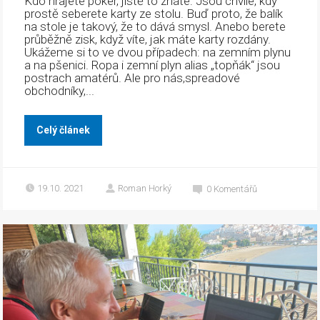
Kdo hrajete poker, jistě to znáte: Jsou chvíle, kdy
prostě seberete karty ze stolu. Buď proto, že balík
na stole je takový, že to dává smysl. Anebo berete
průběžně zisk, když víte, jak máte karty rozdány.
Ukážeme si to ve dvou případech: na zemním plynu
a na pšenici. Ropa i zemní plyn alias „topňák“ jsou
postrach amatérů. Ale pro nás,spreadové
obchodníky,...
Celý článek
19.10. 2021
Roman Horký
0
Komentářů