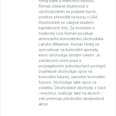
fondy bank a finančních institucí.
Roman získával zkušenosti s
obchodováním na pražské burze,
posléze přesedlal na burzy v USA.
Dlouhodobě se zabývá studiem
kapitálových trhů. Za investiční a
traderský vzor Roman považuje
amerického komoditního obchodníka
Larryho Williamse. Roman Horký se
specializuje na komoditní spready,
které obchoduje šestým rokem. Je
zastáncem učení praxí a
propagátorem jednoduchých postupů.
Doplňkově obchoduje opce na
komoditní futures, samotné komoditní
futures. Obchoduje také opce na
volatilitu. Dlouhodobé obchody, z části
i investice, realizuje také na akciích -
zde preferuje především dividendové
akcie.