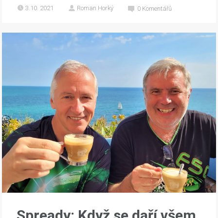
3.10. 2021
Roman Horký
0
Komentářů
Spready: Když se daří všem