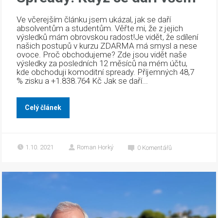
Ve včerejším článku jsem ukázal, jak se daří
absolventům a studentům. Věřte mi, že z jejich
výsledků mám obrovskou radost!Je vidět, že sdílení
našich postupů v kurzu ZDARMA má smysl a nese
ovoce. Proč obchodujeme? Zde jsou vidět naše
výsledky za posledních 12 měsíců na mém účtu,
kde obchoduji komoditní spready. Příjemných 48,7
% zisku a +1.838.764 Kč Jak se daří...
Celý článek
1.10. 2021
Roman Horký
0
Komentářů