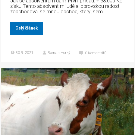
Jak se absolventům daří? První příklad: + 68.000 Kč
zisku Tento absolvent mi udělal obrovskou radost,
zobchodoval se mnou obchod, který jsem...
Celý článek
30.9. 2021
Roman Horký
0
Komentářů