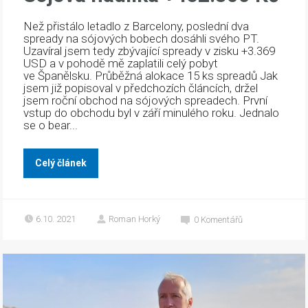
Než přistálo letadlo z Barcelony, poslední dva
spready na sójových bobech dosáhli svého PT.
Uzavíral jsem tedy zbývající spready v zisku +3.369
USD a v pohodě mě zaplatili celý pobyt
ve Španělsku. Průběžná alokace 15 ks spreadů Jak
jsem již popisoval v předchozích článcích, držel
jsem roční obchod na sójových spreadech. První
vstup do obchodu byl v září minulého roku. Jednalo
se o bear...
Celý článek
6.10. 2021
Roman Horký
0
Komentářů