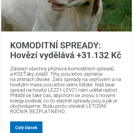
KOMODITNÍ SPREADY:
Hovězí vydělává +31.132 Kč
Zdravím všechny příznivce komoditních spreadů
a KSEŤáky zvlášť. Trhy jsou letos zejména
na zrninách divoké. Zato spready na vepřovém a na
hovězím mase jsou letos velmi štědré. Náš bear
spread na hovězí LEZ21-LEV21 nám udělal radost.
Přiblížil se také čas, abychom se znovu s novými
kolegy podívali, co to vlastně spready jsou a jak je
obchodujeme: Budu proto otevírat LETOŠNÍ
ROČNÍK BEZPLATNÉHO...
Celý článek