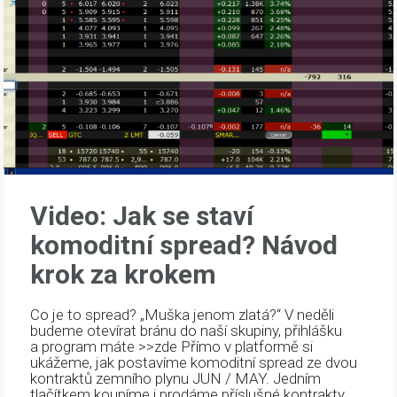
Video: Jak se staví
komoditní spread? Návod
krok za krokem
Co je to spread? „Muška jenom zlatá?“ V neděli
budeme otevírat bránu do naší skupiny, přihlášku
a program máte >>zde Přímo v platformě si
ukážeme, jak postavíme komoditní spread ze dvou
kontraktů zemního plynu JUN / MAY. Jedním
tlačítkem koupíme i prodáme příslušné kontrakty