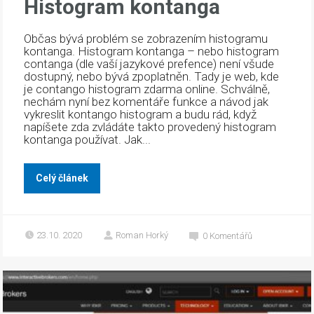
Histogram kontanga
Občas bývá problém se zobrazením histogramu
kontanga. Histogram kontanga – nebo histogram
contanga (dle vaší jazykové prefence) není všude
dostupný, nebo bývá zpoplatněn. Tady je web, kde
je contango histogram zdarma online. Schválně,
nechám nyní bez komentáře funkce a návod jak
vykreslit kontango histogram a budu rád, když
napíšete zda zvládáte takto provedený histogram
kontanga používat. Jak...
Celý článek
23.10. 2020
Roman Horký
0
Komentářů