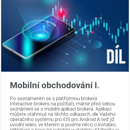
Mobilní obchodování I.
Po seznámením se s platformou brokera
Interactive brokers na počítači, máme před sebou
seznámení se s mobilní aplikací brokera. Aplikaci
můžete stáhnout na těchto odkazech, dle Vašeho
operačního systému pro iOS pro Android A teď již
úvodní video, ve kterém si povíme něco o instalaci,
přihlášení a popsání ovládání watchlistu Stáhněte si