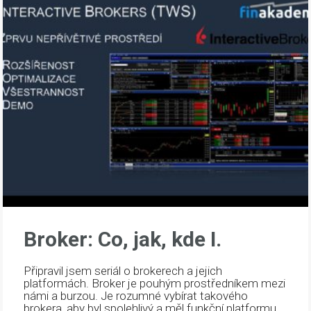
Broker: Co, jak, kde I.
Připravil jsem seriál o brokerech a jejich
platformách. Broker je pouhým prostředníkem mezi
námi a burzou. Je rozumné vybírat takového
brokera, aby byl spolehlivý a měl funkční platformu.