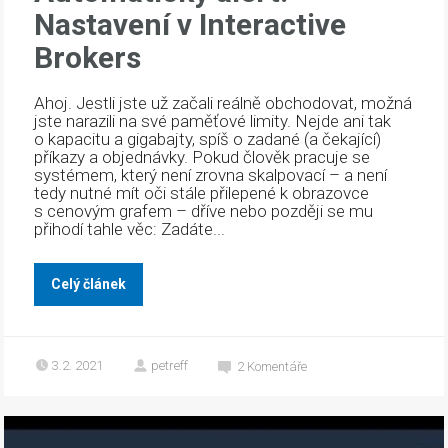
Nastavení v Interactive
Brokers
Ahoj. Jestli jste už začali reálně obchodovat, možná
jste narazili na své paměťové limity. Nejde ani tak
o kapacitu a gigabajty, spíš o zadané (a čekající)
příkazy a objednávky. Pokud člověk pracuje se
systémem, který není zrovna skalpovací – a není
tedy nutné mít oči stále přilepené k obrazovce
s cenovým grafem – dříve nebo později se mu
přihodí tahle věc: Zadáte...
Celý článek
3.2. 2021
petreff
2
Komentáře