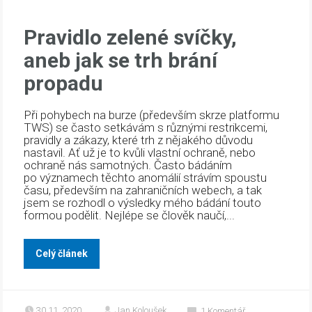
Pravidlo zelené svíčky,
aneb jak se trh brání
propadu
Při pohybech na burze (především skrze platformu
TWS) se často setkávám s různými restrikcemi,
pravidly a zákazy, které trh z nějakého důvodu
nastavil. Ať už je to kvůli vlastní ochraně, nebo
ochraně nás samotných. Často bádáním
po významech těchto anomálií strávím spoustu
času, především na zahraničních webech, a tak
jsem se rozhodl o výsledky mého bádání touto
formou podělit. Nejlépe se člověk naučí,...
Celý článek
30.11. 2020
Jan Koloušek
1
Komentář