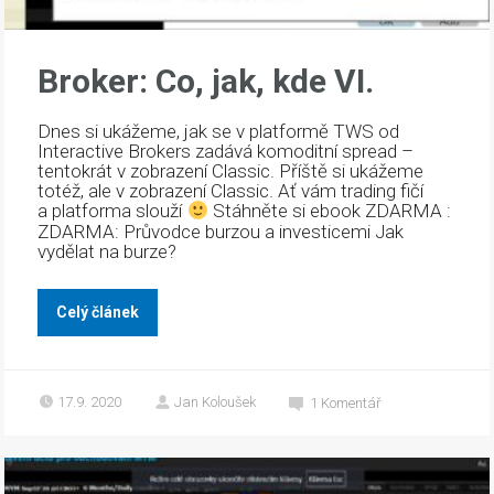
Broker: Co, jak, kde VI.
Dnes si ukážeme, jak se v platformě TWS od
Interactive Brokers zadává komoditní spread –
tentokrát v zobrazení Classic. Příště si ukážeme
totéž, ale v zobrazení Classic. Ať vám trading fičí
a platforma slouží
Stáhněte si ebook ZDARMA :
ZDARMA: Průvodce burzou a investicemi Jak
vydělat na burze?
Celý článek
17.9. 2020
Jan Koloušek
1
Komentář