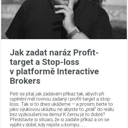
Jak zadat naráz Profit-
target a Stop-loss
v platformě Interactive
Brokers
Petr se ptal, jak zadávám příkaz tak, abych při
vyplnění měl rovnou zadaný i profit-target a stop-
loss. Tak si to dnes ukážeme – a prosím, berte to
jako výukovou ukázku, ne abyste to „prali“ do reálu
bez vyzkoušení na demu! K čemu je to dobré?
Představte si situaci, že si zadáte příkaz a on se
vyplní v době, kdy nejste u kompu …...