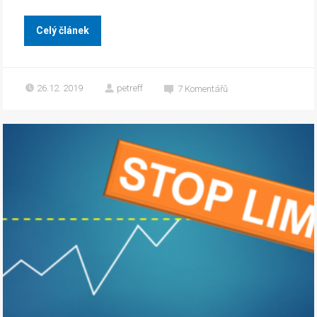
Celý článek
26.12. 2019
petreff
7
Komentářů