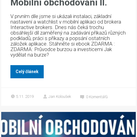
Mobilní obchodování II.
V prvním díle jsme si ukázali instalaci, základní
nastavení a watchlist v mobilní aplikaci od brokera
Interactive brokers. Dnes nás čeká trochu
obsáhlejší díl zaměřený na zadávání příkazů různých
podkladů, práci s příkazy a popsání ostatních
záložek aplikace. Stáhněte si ebook ZDARMA :
ZDARMA: Průvodce burzou a investicemi Jak
vydělat na burze?
Celý článek
5.11. 2019
Jan Koloušek
0
Komentářů