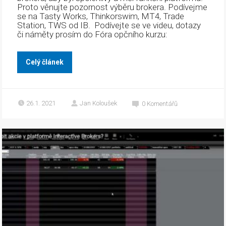
Proto věnujte pozornost výběru brokera. Podívejme
se na Tasty Works, Thinkorswim, MT4, Trade
Station, TWS od IB. Podívejte se ve videu, dotazy
či náměty prosím do Fóra opčního kurzu:
Celý článek
26.1. 2021
Jan Koloušek
0
Komentářů