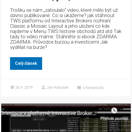
Trošku se nám „zatoulalo“ video, které mělo být už
dávno publikované. Co si ukážeme? jak stáhnout
TWS platformu od Interactive Brokers rozhraní
Classic a Mosaic Layout a jeho uložení co kde
najdeme v Menu TWS historie obchodů atd atd Tak
tady to video máme: Stáhněte si ebook ZDARMA :
ZDARMA: Průvodce burzou a investicemi Jak
vydělat na burze?
Celý článek
26.9. 2019
Jan Koloušek
0
Komentářů