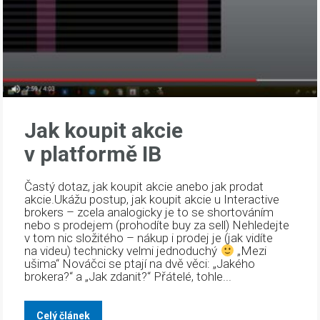
Jak koupit akcie
v platformě IB
Častý dotaz, jak koupit akcie anebo jak prodat
akcie.Ukážu postup, jak koupit akcie u Interactive
brokers – zcela analogicky je to se shortováním
nebo s prodejem (prohodíte buy za sell) Nehledejte
v tom nic složitého – nákup i prodej je (jak vidíte
na videu) technicky velmi jednoduchý
„Mezi
ušima“ Nováčci se ptají na dvě věci: „Jakého
brokera?“ a „Jak zdanit?“ Přátelé, tohle...
Celý článek