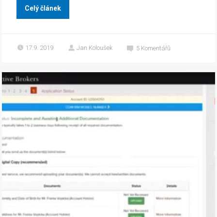
Celý článek
17.9. 2019
Jan Koloušek
5
Komentářů