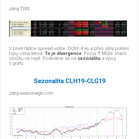
zdroj:TWS
V první řádce spread vidíte. Držím 4 ks a přes silný pokles
ropy cena klesá.
To je divergence
. Pozor !!! Může značit
otočku na ropě. Podíváme se na
sezonalitu
a vývoj
v grafu.
Sezonalita CLH19-CLG19
zdroj:seasonalgo.com