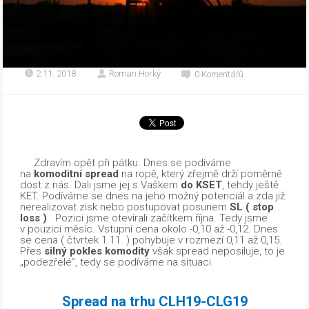
2.11. 2018
Roman Horký
0 Komentářů
Zdravím opět při pátku. Dnes se podíváme
na
komoditní spread
na ropě, který zřejmě drží poměrně
dost z nás. Dali jsme jej s Vaškem
do KSET
, tehdy ještě
KET. Podíváme se dnes na jeho možný potenciál a zda již
nerealizovat zisk nebo postupovat posunem
SL ( stop
loss )
. Pozici jsme otevírali začítkem října. Tedy jsme
v pouzici měsíc. Vstupní cena okolo -0,10 až -0,12. Dnes
se cena ( čtvrtek 1.11. ) pohybuje v rozmezí 0,11 až 0,15.
Přes
silný pokles komodity
však spread neposiluje, to je
„podezřelé“, tedy se podíváme na situaci.
Spread na trhu CLH19-CLG19