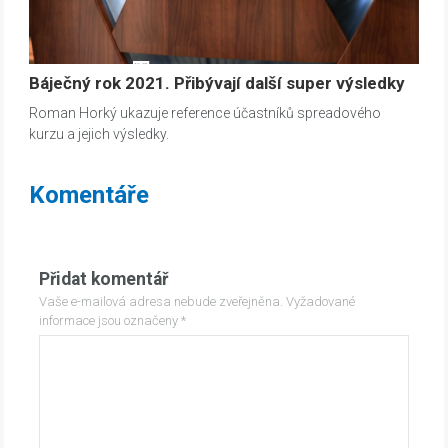
Báječný rok 2021. Přibývají další super výsledky
Roman Horký ukazuje reference účastníků spreadového
kurzu a jejich výsledky.
Komentáře
Přidat komentář
Vaše e-mailová adresa nebude zveřejněna.
Vyžadované
informace jsou označeny
*