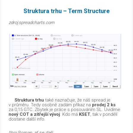
Struktura trhu – Term Structure
zdroj:spreadcharts.com
Struktura trhu
také naznačuje, že náš spread je
v průměru. Tedy osobně zadám příkaz na
prodej 2 ks
za 0,15 GTC. Zbytek je práce s posouváním SL. Uvidíme
nový COT a zítřejší vývoj
. Kdo má
KSET
, tak v pondělí
dostane další info.
Ahoj Roman, ať se daří