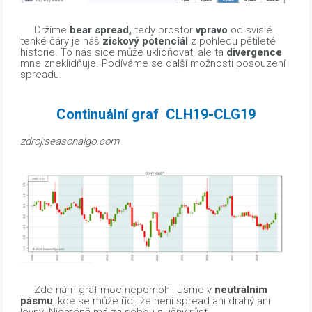
Držíme
bear spread,
tedy prostor
vpravo
od svislé
tenké čáry je náš
ziskový potenciál
z pohledu pětileté
historie. To nás sice může uklidňovat, ale ta
divergence
mne zneklidňuje. Podíváme se další možnosti posouzení
spreadu.
Continuální graf CLH19-CLG19
zdroj:seasonalgo.com
Zde nám graf moc nepomohl. Jsme v
neutrálním
pásmu
, kde se může říci, že není spread ani drahý ani
levný. Nicméně má za sebou slušný růst.