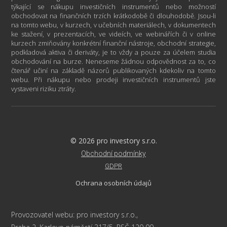
týkající se nákupu investičních instrumentů nebo možností
obchodovat na finančních trzích krátkodobě či dlouhodobě. Jsou-li
na tomto webu, v kurzech, v učebních materiálech, v dokumentech
ke stažení, v prezentacích, ve videích, ve webinářích či v online
kurzech zmiňovány konkrétní finanční nástroje, obchodní strategie,
podkladová aktiva či deriváty, je to vždy a pouze za účelem studia
obchodování na burze. Neneseme žádnou odpovědnost za to, co
čtenář učiní na základě názorů publikovaných kdekoliv na tomto
webu. Při nákupu nebo prodeji investičních instrumentů jste
vystaveni riziku ztráty.
© 2026 pro investory s.r.o.
Obchodní podmínky
GDPR
Ochrana osobních údajů
Provozovatel webu: pro investory s.r.o.,