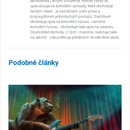
obchodníka Larryho Williamse. Roman Horký se
specializuje na komoditní spready, které obchoduje
šestým rokem. Je zastáncem učení praxí a
propagátorem jednoduchých postupů. Doplňkově
obchoduje opce na komoditní futures, samotné
komoditní futures. Obchoduje také opce na volatilitu.
Dlouhodobé obchody, z části i investice, realizuje také
na akciích - zde preferuje především dividendové akcie.
Podobné články