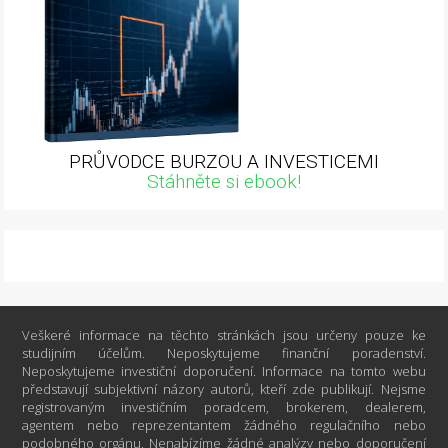
PRŮVODCE BURZOU A INVESTICEMI
Stáhněte si ebook!
Veškeré informace na těchto stránkách jsou určeny pouze ke
studijním účelům. Neposkytujeme finanční poradenství.
Neposkytujeme investiční doporučení. Informace na tomto webu
představují subjektivní názory autorů, kteří zde publikují. Nejsme
registrovaným investičním poradcem, brokerem, dealerem,
agentem nebo reprezentantem žádného regulačního nebo
podobného orgánu. Nenabízíme žádné analýzy nebo doporučení