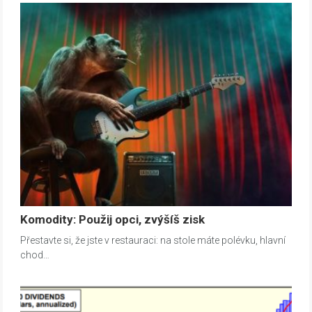
Komodity: Použij opci, zvýšíš zisk
Přestavte si, že jste v restauraci: na stole máte polévku, hlavní
chod…