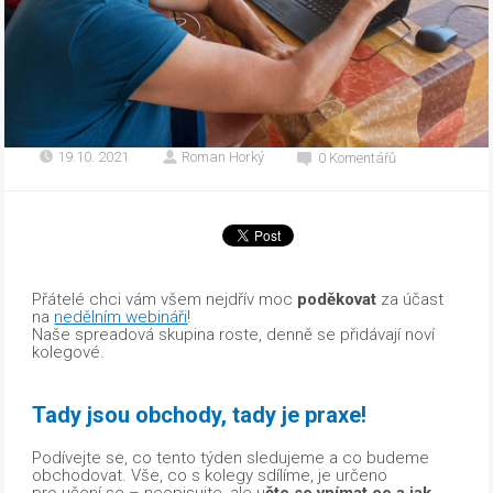
19.10. 2021
Roman Horký
0 Komentářů
Přátelé chci vám všem nejdřív moc
poděkovat
za účast
na
nedělním webináři
!
Naše spreadová skupina roste, denně se přidávají noví
kolegové.
Tady jsou obchody, tady je praxe!
Podívejte se, co tento týden sledujeme a co budeme
obchodovat. Vše, co s kolegy sdílíme, je určeno
pro učení se – neopisujte, ale u
čte se vnímat co a jak