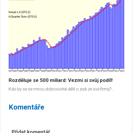
Rozděluje se 500 miliard: Vezmi si svůj podíl!
Kdo by se se mnou dobrovolně dělil o zisk ze své firmy?…
Komentáře
Přidat komentář