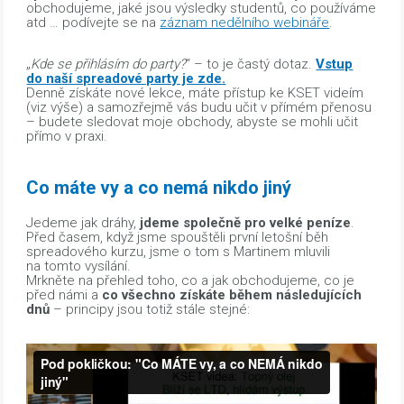
obchodujeme, jaké jsou výsledky studentů, co používáme
atd … podívejte se na
záznam nedělního webináře
.
„
Kde se přihlásím do party?
“ – to je častý dotaz.
Vstup
do naší spreadové party je zde.
Denně získáte nové lekce, máte přístup ke KSET videím
(viz výše) a samozřejmě vás budu učit v přímém přenosu
– budete sledovat moje obchody, abyste se mohli učit
přímo v praxi.
Co máte vy a co nemá nikdo jiný
Jedeme jak dráhy,
jdeme společně pro velké peníze
.
Před časem, když jsme spouštěli první letošní běh
spreadového kurzu, jsme o tom s Martinem mluvili
na tomto vysílání.
Mrkněte na přehled toho, co a jak obchodujeme, co je
před námi a
co všechno získáte během následujících
dnů
– principy jsou totiž stále stejné: