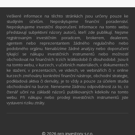
Veškeré informace na těchto stránkách jsou určeny pouze ke
studijním účelům. Neposkytujeme finanční poradenství.
Neposkytujeme investiční doporučení. Informace na tomto webu
představují subjektivní názory autorů, kteří zde publikují. Nejsme
registrovaným investičním poradcem, brokerem, dealerem,
agentem nebo reprezentantem žádného regulačního nebo
podobného orgánu. Nenabízíme žádné analýzy nebo doporučení
týkající se nákupu investičních instrumentů nebo možností
obchodovat na finančních trzích krátkodobě či dlouhodobě. Jsou-li
na tomto webu, v kurzech, v učebních materiálech, v dokumentech
ke stažení, v prezentacích, ve videích, ve webinářích či v online
kurzech zmiňovány konkrétní finanční nástroje, obchodní strategie,
podkladová aktiva či deriváty, je to vždy a pouze za účelem studia
obchodování na burze. Neneseme žádnou odpovědnost za to, co
čtenář učiní na základě názorů publikovaných kdekoliv na tomto
webu. Při nákupu nebo prodeji investičních instrumentů jste
vystaveni riziku ztráty.
© 2026 pro investory s.r.o.