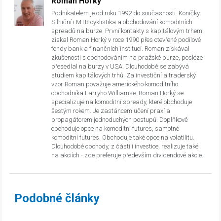
Roman Horký
Podnikatelem je od roku 1992 do současnosti. Koníčky:
Silniční i MTB cyklistika a obchodování komoditních
spreadů na burze. První kontakty s kapitálovým trhem
získal Roman Horký v roce 1990 přes otevřené podílové
fondy bank a finančních institucí. Roman získával
zkušenosti s obchodováním na pražské burze, posléze
přesedlal na burzy v USA. Dlouhodobě se zabývá
studiem kapitálových trhů. Za investiční a traderský
vzor Roman považuje amerického komoditního
obchodníka Larryho Williamse. Roman Horký se
specializuje na komoditní spready, které obchoduje
šestým rokem. Je zastáncem učení praxí a
propagátorem jednoduchých postupů. Doplňkově
obchoduje opce na komoditní futures, samotné
komoditní futures. Obchoduje také opce na volatilitu.
Dlouhodobé obchody, z části i investice, realizuje také
na akciích - zde preferuje především dividendové akcie.
Podobné články