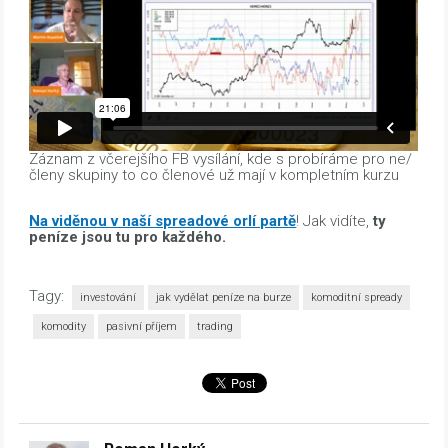
Záznam z včerejšího FB vysílání, kde s probíráme pro ne/
členy skupiny to co členové už mají v kompletním kurzu
Na viděnou v naší spreadové orlí partě
! Jak vidíte,
ty
peníze jsou tu pro každého.
Tagy:
investování
jak vydělat peníze na burze
komoditní spready
komodity
pasivní příjem
trading