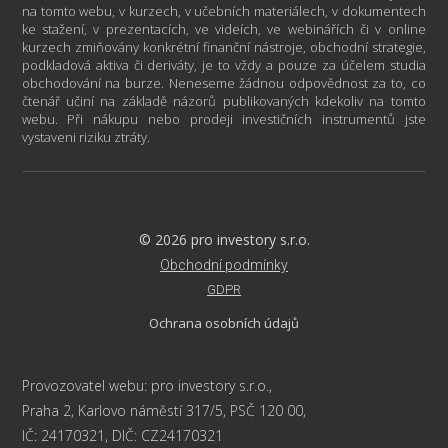
na tomto webu, v kurzech, v učebních materiálech, v dokumentech
ke stažení, v prezentacích, ve videích, ve webinářích či v online
kurzech zmiňovány konkrétní finanční nástroje, obchodní strategie,
podkladová aktiva či deriváty, je to vždy a pouze za účelem studia
obchodování na burze. Neneseme žádnou odpovědnost za to, co
čtenář učiní na základě názorů publikovaných kdekoliv na tomto
webu. Při nákupu nebo prodeji investičních instrumentů jste
vystaveni riziku ztráty.
© 2026 pro investory s.r.o.
Obchodní podmínky
GDPR
Ochrana osobních údajů
Provozovatel webu: pro investory s.r.o.,
Praha 2, Karlovo náměstí 317/5, PSČ 120 00,
IČ: 24170321, DIČ: CZ24170321