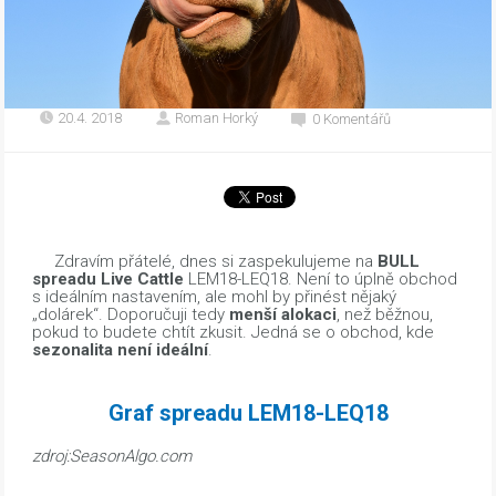
20.4. 2018
Roman Horký
0 Komentářů
Zdravím přátelé, dnes si zaspekulujeme na
BULL
spreadu Live Cattle
LEM18-LEQ18. Není to úplně obchod
s ideálním nastavením, ale mohl by přinést nějaký
„dolárek“. Doporučuji tedy
menší alokaci
, než běžnou,
pokud to budete chtít zkusit. Jedná se o obchod, kde
sezonalita není ideální
.
Graf spreadu LEM18-LEQ18
zdroj:SeasonAlgo.com