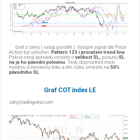
Graf z úterý ( vstup pondělí ). Vstupní signál dle Price
Action byl vytvořen.
Pattern 123 i proražení trend line
.
Pokud cena spreadu vzroste o
velikost SL,
posunu
SL
na je ho původní polovinu
. Tedy doprostřed mezi
modrou a červenou linku a tím riziko omezím na
50%
původního SL
.
Graf COT index LE
zdroj:tradingview.com