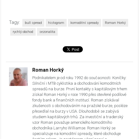
Tagy:
bull spread
histogram
komoditní spready
Roman Horký
rychlý obchod
sezonalita
Roman Horký
Podnikatelem je od roku 1992 do současnosti. Koníčky:
Silniční i MTB cyklistika a obchodování komoditních
spreadů na burze. První kontakty s kapitálovým trhem
získal Roman Horký v roce 1990 přes otevřené podílové
fondy bank a finančních institucí. Roman získával
zkušenosti s obchodováním na pražské burze, posléze
přesedlal na burzy v USA. Dlouhodobě se zabývá
studiem kapitálových trhů. Za investiční a traderský
vzor Roman považuje amerického komoditního
obchodníka Larryho Williamse. Roman Horký se
specializuje na komoditní spready, které obchoduje