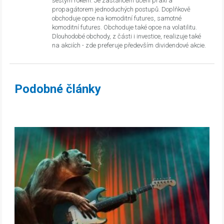
šestým rokem. Je zastáncem učení praxí a
propagátorem jednoduchých postupů. Doplňkově
obchoduje opce na komoditní futures, samotné
komoditní futures. Obchoduje také opce na volatilitu.
Dlouhodobé obchody, z části i investice, realizuje také
na akciích - zde preferuje především dividendové akcie.
Podobné články