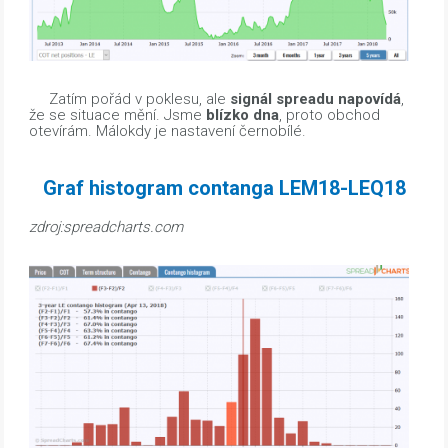
Zatím pořád v poklesu, ale
signál spreadu napovídá
,
že se situace mění. Jsme
blízko dna
, proto obchod
otevírám. Málokdy je nastavení černobílé.
Graf histogram contanga LEM18-LEQ18
zdroj:spreadcharts.com