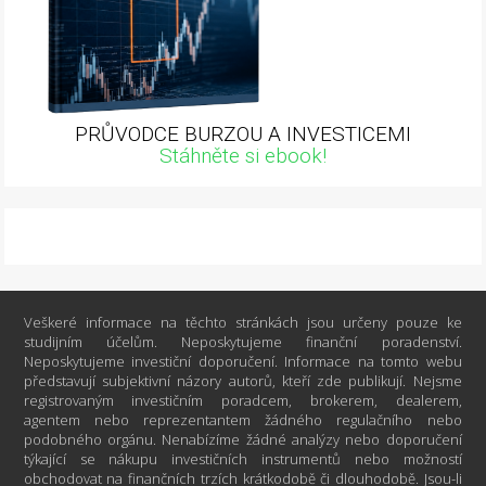
PRŮVODCE BURZOU A INVESTICEMI
Stáhněte si ebook!
Veškeré informace na těchto stránkách jsou určeny pouze ke
studijním účelům. Neposkytujeme finanční poradenství.
Neposkytujeme investiční doporučení. Informace na tomto webu
představují subjektivní názory autorů, kteří zde publikují. Nejsme
registrovaným investičním poradcem, brokerem, dealerem,
agentem nebo reprezentantem žádného regulačního nebo
podobného orgánu. Nenabízíme žádné analýzy nebo doporučení
týkající se nákupu investičních instrumentů nebo možností
obchodovat na finančních trzích krátkodobě či dlouhodobě. Jsou-li