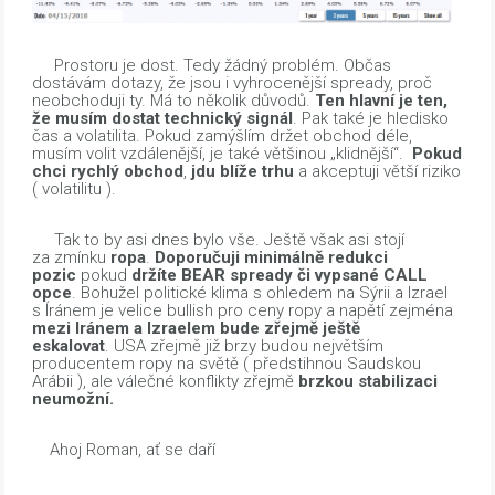
Prostoru je dost. Tedy žádný problém. Občas
dostávám dotazy, že jsou i vyhrocenější spready, proč
neobchoduji ty. Má to několik důvodů.
Ten hlavní je ten,
že musím dostat technický signál
. Pak také je hledisko
čas a volatilita. Pokud zamýšlím držet obchod déle,
musím volit vzdálenější, je také většinou „klidnější“.
Pokud
chci rychlý obchod
,
jdu blíže trhu
a akceptuji větší riziko
( volatilitu ).
Tak to by asi dnes bylo vše. Ještě však asi stojí
za zmínku
ropa
.
Doporučuji minimálně redukci
pozic
pokud
držíte BEAR spready či vypsané CALL
opce
. Bohužel politické klima s ohledem na Sýrii a Izrael
s Íránem je velice bullish pro ceny ropy a napětí zejména
mezi Iránem a Izraelem bude zřejmě ještě
eskalovat
. USA zřejmě již brzy budou největším
producentem ropy na světě ( předstihnou Saudskou
Arábii ), ale válečné konflikty zřejmě
brzkou stabilizaci
neumožní.
Ahoj Roman, ať se daří