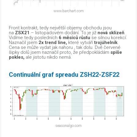
www.barchart.com
Front kontrakt, tedy největší objemy obchodu jsou
na
ZSX21
– listopadovém dodání. To je již
nová sklizeň
.
Vidíme tedy posledních
6 měsíců růstu
se silnou korekcí.
Naznačil jsem
2x trend line,
které vytváří
trojúhelník
.
Cena se může vydat jak nahoru , tak dolu. Dvě červené
šipky dolů jsem naznačil proto, že předpokládám
spíše
pokles,
ale jistotu nikdo nemá.
Continuální graf spreadu ZSH22-ZSF22
seasonalgo.com