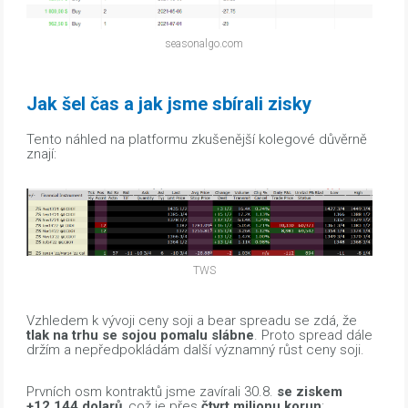
seasonalgo.com
Jak šel čas a jak jsme sbírali zisky
Tento náhled na platformu zkušenější kolegové důvěrně
znají:
TWS
Vzhledem k vývoji ceny soji a bear spreadu se zdá, že
tlak na trhu se sojou pomalu slábne
. Proto spread dále
držím a nepředpokládám další významný růst ceny soji.
Prvních osm kontraktů jsme zavírali 30.8.
se ziskem
+12.144 dolarů
, což je přes
čtvrt milionu korun
: