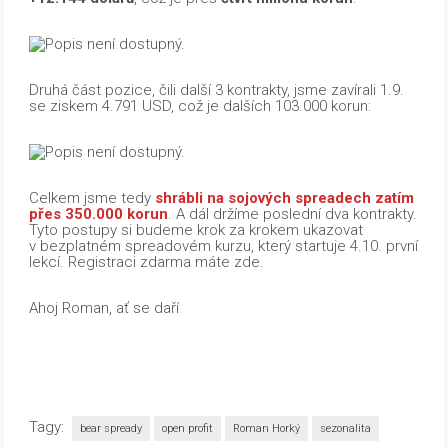
Druhá část pozice, čili další 3 kontrakty, jsme zavírali 1.9.
se ziskem 4.791 USD, což je dalších 103.000 korun:
Celkem jsme tedy
shrábli na sojových spreadech zatím
přes 350.000 korun
. A dál držíme poslední dva kontrakty.
Tyto postupy si budeme krok za krokem ukazovat
v bezplatném spreadovém kurzu, který startuje 4.10. první
lekcí. Registraci zdarma máte zde.
Ahoj Roman, ať se daří
Tagy:
bear spready
open profit
Roman Horký
sezonalita