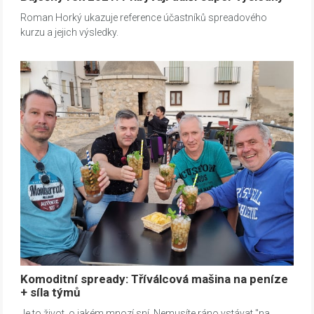
Roman Horký ukazuje reference účastníků spreadového
kurzu a jejich výsledky.
Komoditní spready: Tříválcová mašina na peníze
+ síla týmů
Je to život, o jakém mnozí sní. Nemusíte ráno vstávat "na