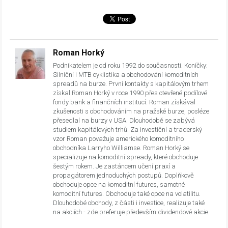
Roman Horký
Podnikatelem je od roku 1992 do současnosti. Koníčky:
Silniční i MTB cyklistika a obchodování komoditních
spreadů na burze. První kontakty s kapitálovým trhem
získal Roman Horký v roce 1990 přes otevřené podílové
fondy bank a finančních institucí. Roman získával
zkušenosti s obchodováním na pražské burze, posléze
přesedlal na burzy v USA. Dlouhodobě se zabývá
studiem kapitálových trhů. Za investiční a traderský
vzor Roman považuje amerického komoditního
obchodníka Larryho Williamse. Roman Horký se
specializuje na komoditní spready, které obchoduje
šestým rokem. Je zastáncem učení praxí a
propagátorem jednoduchých postupů. Doplňkově
obchoduje opce na komoditní futures, samotné
komoditní futures. Obchoduje také opce na volatilitu.
Dlouhodobé obchody, z části i investice, realizuje také
na akciích - zde preferuje především dividendové akcie.