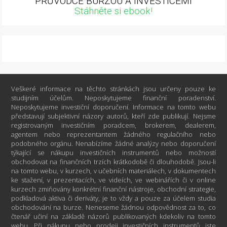
PRŮVODCE BURZOU A INVESTICEMI
Stáhněte si ebook!
Veškeré informace na těchto stránkách jsou určeny pouze ke
studijním účelům. Neposkytujeme finanční poradenství.
Neposkytujeme investiční doporučení. Informace na tomto webu
představují subjektivní názory autorů, kteří zde publikují. Nejsme
registrovaným investičním poradcem, brokerem, dealerem,
agentem nebo reprezentantem žádného regulačního nebo
podobného orgánu. Nenabízíme žádné analýzy nebo doporučení
týkající se nákupu investičních instrumentů nebo možností
obchodovat na finančních trzích krátkodobě či dlouhodobě. Jsou-li
na tomto webu, v kurzech, v učebních materiálech, v dokumentech
ke stažení, v prezentacích, ve videích, ve webinářích či v online
kurzech zmiňovány konkrétní finanční nástroje, obchodní strategie,
podkladová aktiva či deriváty, je to vždy a pouze za účelem studia
obchodování na burze. Neneseme žádnou odpovědnost za to, co
čtenář učiní na základě názorů publikovaných kdekoliv na tomto
webu. Při nákupu nebo prodeji investičních instrumentů jste