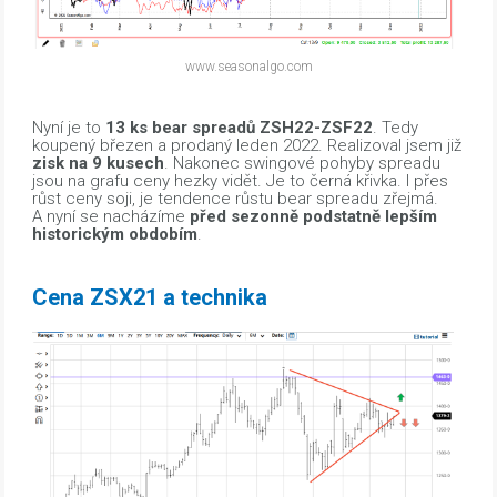
www.seasonalgo.com
Nyní je to
13 ks bear spreadů ZSH22-ZSF22
. Tedy
koupený březen a prodaný leden 2022. Realizoval jsem již
zisk na 9 kusech
. Nakonec swingové pohyby spreadu
jsou na grafu ceny hezky vidět. Je to černá křivka. I přes
růst ceny soji, je tendence růstu bear spreadu zřejmá.
A nyní se nacházíme
před sezonně podstatně lepším
historickým obdobím
.
Cena ZSX21 a technika