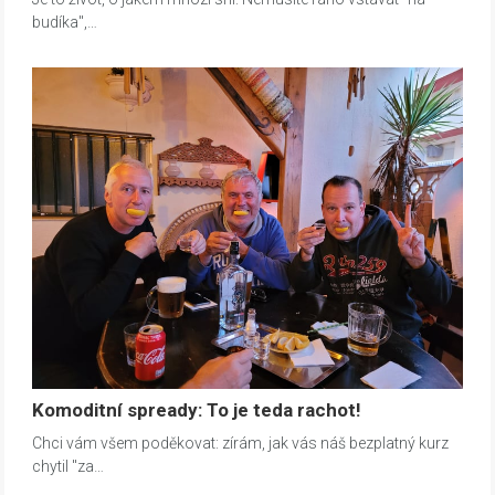
budíka",…
Komoditní spready: To je teda rachot!
Chci vám všem poděkovat: zírám, jak vás náš bezplatný kurz
chytil "za…