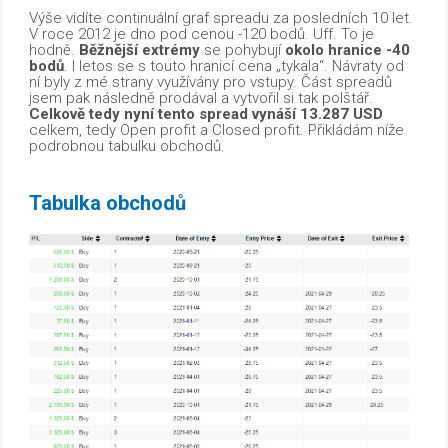
Výše vidíte continuální graf spreadu za posledních 10 let.
V roce 2012 je dno pod cenou -120 bodů. Uff. To je
hodně.
Běžnější extrémy
se pohybují
okolo hranice -40
bodů
. I letos se s touto hranicí cena „tykala“. Návraty od
ní byly z mé strany využívány pro vstupy. Část spreadů
jsem pak následně prodával a vytvořil si tak polštář.
Celkově tedy nyní tento spread vynáší 13.287 USD
celkem, tedy Open profit a Closed profit. Přikládám níže
podrobnou tabulku obchodů.
Tabulka obchodů