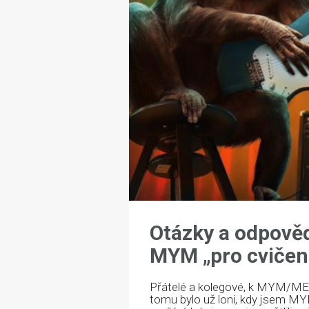
Otázky a odpověd
MYM „pro cvičen
Přátelé a kolegové, k MYM/MES
tomu bylo už loni, kdy jsem MYM