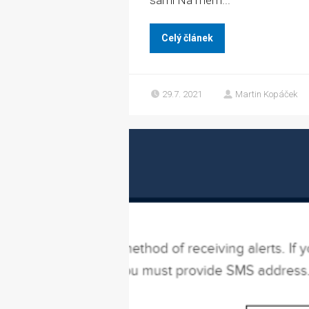
sami Na mém...
Celý článek
29.7. 2021
Martin Kopáček