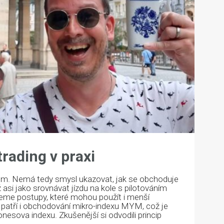
rading v praxi
tem. Nemá tedy smysl ukazovat, jak se obchoduje
 asi jako srovnávat jízdu na kole s pilotováním
jeme postupy, které mohou použít i menší
patří i obchodování mikro-indexu MYM, což je
esova indexu. Zkušenější si odvodili princip