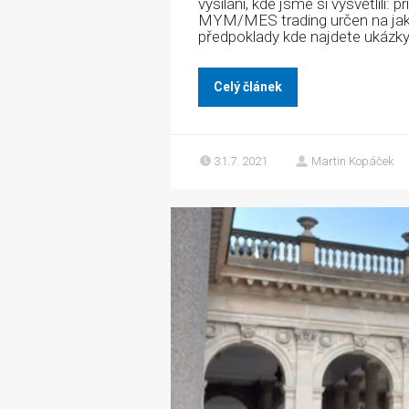
vysílání, kde jsme si vysvětlili
MYM/MES trading určen na jaké
předpoklady kde najdete ukázk
Celý článek
31.7. 2021
Martin Kopáček