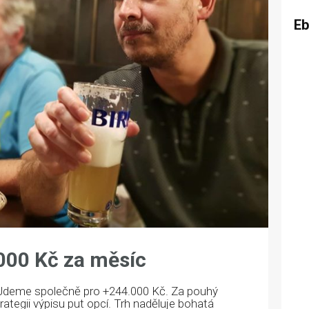
E
000 Kč za měsíc
. Jdeme společně pro +244.000 Kč. Za pouhý
ategii výpisu put opcí. Trh naděluje bohatá