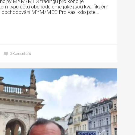
: principy MYM/MES tradingu pro koho je
m typu účtu obchodujeme jaké jsou kvalifikační
y obchodování MYM/MES Pro vás, kdo jste...
0
Komentářů