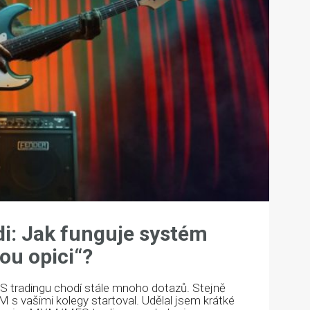
i: Jak funguje systém
ou opici“?
 tradingu chodí stále mnoho dotazů. Stejně
 s vašimi kolegy startoval. Udělal jsem krátké