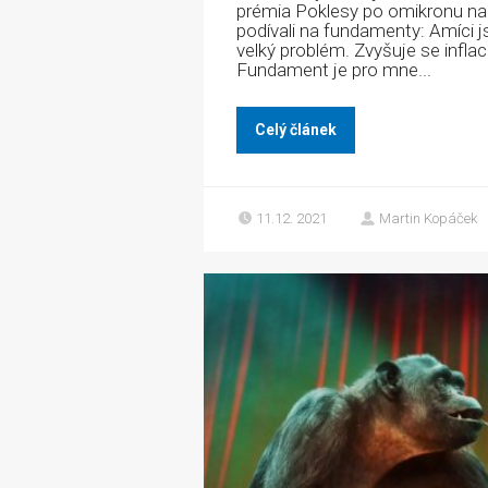
prémia Poklesy po omikronu nadě
podívali na fundamenty: Amíci j
velký problém. Zvyšuje se infla
Fundament je pro mne...
Celý článek
11.12. 2021
Martin Kopáček