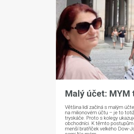
Malý účet: MYM t
Většina lidí začíná s malým úč
na milionovém účtu – je to totiž
tryskáče. Proto s kolegy ukazu
obchodníci. K těmto postupům 
menší bratříček velkého Dow-Jon