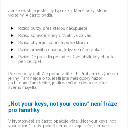
Jenže existuje ještě jiný typ rizika. Méně sexy. Méně
viditelný. A často tvrdší.
Riziko burzy, přes kterou nakupujete.
Riziko správce, který drží aktiva za vás.
Riziko chybějícího přístupu ke klíčům.
Riziko právního chaosu, když se něco pokazí.
Riziko, že pravidla poznáte až ve chvíli, kdy chcete
peníze zpět.
Pokles ceny bolí. Ale pořád vidíte trh. Problém s výběrem
je jiný. Tam nejde o to, jestli jste měli dobrý názor
na bitcoin. Tam řešíte, jestli se vůbec dostanete ke
svému majetku.
„Not your keys, not your coins“ není fráze
pro fanatiky
V kryptosvětě se často opakuje věta: „Not your keys, not
your coins.“ Tedy: pokud nemáte svoje klíče, nemáte