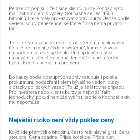
Peníze.cz popisují, že tisíce klientů burzy Zondacrypto
mají mít problém s výběry. Současně se řeší 4500
bitcoinů, které měly prokazovat zdraví burzy. Jenže podle
vedení jsou v peněžence, ke které firma nemá privátní
klíč.
To je u krypta zásadní rozdíl proti běžnému bankovnímu
účtu. Bitcoin není „někde v systému“, kam se zavolá
na podporu a resetuje heslo. Přístup k němu stojí
na privátním klíči. Kdo ho má, ten může s prostředky
hýbat. Kdo ho nemá, má problém.
Do kauzy podle dostupných zpráv vstupuje i polská
prokuratura, podezření kolem bývalého vedení burzy
a otázky politických vazeb. To už je širší rovina případu.
Pro investora nebo klienta burzy je nejtvrdší fakt
jednoduchý: pokud nemůže vybírat, teorie o hodnotě aktiv
mu nepomůže.
Největší riziko není vždy pokles ceny
Když lidé přemýšlí o bitcoinu, často řeší hlavně graf. Cena
stoupne. Cena spadne. Přijde korekce. Přijde růst.