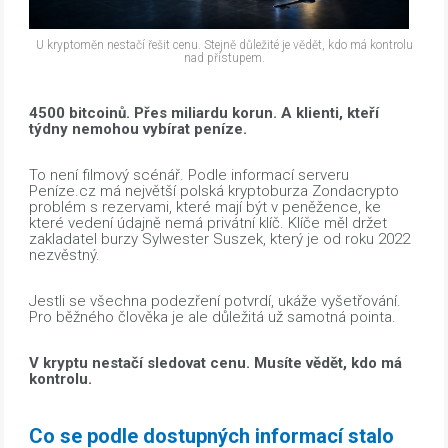
U kryptoměn nestačí řešit cenu. Stejně důležité je vědět, kdo má kontrolu
nad přístupem.
4500 bitcoinů. Přes miliardu korun. A klienti, kteří
týdny nemohou vybírat peníze.
To není filmový scénář. Podle informací serveru
Peníze.cz má největší polská kryptoburza Zondacrypto
problém s rezervami, které mají být v peněžence, ke
které vedení údajně nemá privátní klíč. Klíče měl držet
zakladatel burzy Sylwester Suszek, který je od roku 2022
nezvěstný.
Jestli se všechna podezření potvrdí, ukáže vyšetřování.
Pro běžného člověka je ale důležitá už samotná pointa.
V kryptu nestačí sledovat cenu. Musíte vědět, kdo má
kontrolu.
Co se podle dostupných informací stalo