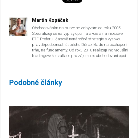
Martin Kopáček
Obchodováním na burze se zabývám od roku 2005.
Specializuji se na výpisy opcí na akcie a na indexové
ETF. Preferuji časově nenáročné strategie s vysokou
pravděpodobností úspěchu.Důraz kladu na pochopení
trhu, na fundamenty. Od roku 2010 realizuji individuální
tradingové konzultace pro zájemce o obchodování opcí.
Podobné články