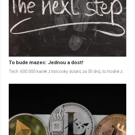
To bude mazec: Jednou a dost!
Těch 600.000 kaček z tisícovky dolarů za 30 dnů, to hodně z…