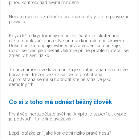
plnou kontrolu nad svými mincemi.
Není to romantická hláška pro maximalisty. Je to provozní
pravidlo.
Když držíte kryptoměny na burze, často ve skutečnosti
držíte nárok vůči burze. Ne přímou kontrolu nad aktivem.
Dokud burza funguje, výběry běží a vedení komunikuje,
rozdíl se tváří jako detail. Jakmile přijde problém, detail se
změní v hlavní riziko.
To neznamená, že každá burza je špatně. Znamená to, že
burza není trezor bez rizika. Je to protistrana.
A protistrana se musí hodnotit stejně střízlivě jako
samotný trh.
Co si z toho má odnést běžný člověk
První věc: nerozdělujte svět na „krypto je super“ a „krypto
je podvod“. To je líné uvažování.
Lepší otázka zní: jaké konkrétní riziko právě nesu?