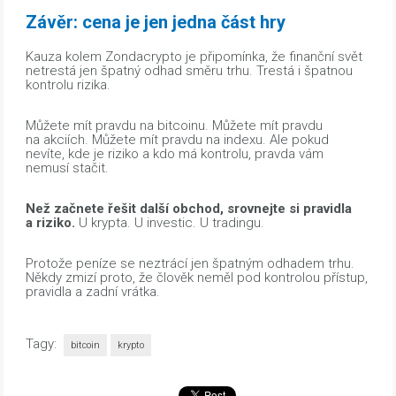
Závěr: cena je jen jedna část hry
Kauza kolem Zondacrypto je připomínka, že finanční svět
netrestá jen špatný odhad směru trhu. Trestá i špatnou
kontrolu rizika.
Můžete mít pravdu na bitcoinu. Můžete mít pravdu
na akciích. Můžete mít pravdu na indexu. Ale pokud
nevíte, kde je riziko a kdo má kontrolu, pravda vám
nemusí stačit.
Než začnete řešit další obchod, srovnejte si pravidla
a riziko.
U krypta. U investic. U tradingu.
Protože peníze se neztrácí jen špatným odhadem trhu.
Někdy zmizí proto, že člověk neměl pod kontrolou přístup,
pravidla a zadní vrátka.
Tagy:
bitcoin
krypto