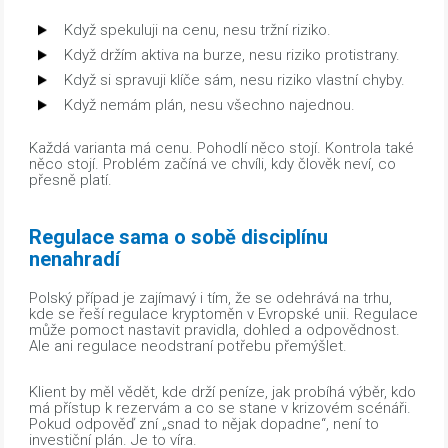
Když spekuluji na cenu, nesu tržní riziko.
Když držím aktiva na burze, nesu riziko protistrany.
Když si spravuji klíče sám, nesu riziko vlastní chyby.
Když nemám plán, nesu všechno najednou.
Každá varianta má cenu. Pohodlí něco stojí. Kontrola také
něco stojí. Problém začíná ve chvíli, kdy člověk neví, co
přesně platí.
Regulace sama o sobě disciplínu
nenahradí
Polský případ je zajímavý i tím, že se odehrává na trhu,
kde se řeší regulace kryptoměn v Evropské unii. Regulace
může pomoct nastavit pravidla, dohled a odpovědnost.
Ale ani regulace neodstraní potřebu přemýšlet.
Klient by měl vědět, kde drží peníze, jak probíhá výběr, kdo
má přístup k rezervám a co se stane v krizovém scénáři.
Pokud odpověď zní „snad to nějak dopadne“, není to
investiční plán. Je to víra.