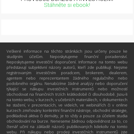
Stáhněte si ebook!
Veškeré informace na těchto stránkách jsou určeny pouze ke
studijním účelům. Neposkytujeme finanční poradenství.
Neposkytujeme investiční doporučení. Informace na tomto webu
představují subjektivní názory autorů, kteří zde publikují. Nejsme
registrovaným investičním poradcem, brokerem, dealerem,
agentem nebo reprezentantem žádného regulačního nebo
podobného orgánu. Nenabízíme žádné analýzy nebo doporučení
týkající se nákupu investičních instrumentů nebo možností
obchodovat na finančních trzích krátkodobě či dlouhodobě. Jsou-li
na tomto webu, v kurzech, v učebních materiálech, v dokumentech
ke stažení, v prezentacích, ve videích, ve webinářích či v online
kurzech zmiňovány konkrétní finanční nástroje, obchodní strategie,
podkladová aktiva či deriváty, je to vždy a pouze za účelem studia
obchodování na burze. Neneseme žádnou odpovědnost za to, co
čtenář učiní na základě názorů publikovaných kdekoliv na tomto
webu. Při nákupu nebo prodeji investičních instrumentů jste