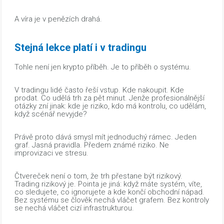
A víra je v penězích drahá.
Stejná lekce platí i v tradingu
Tohle není jen krypto příběh. Je to příběh o systému.
V tradingu lidé často řeší vstup. Kde nakoupit. Kde
prodat. Co udělá trh za pět minut. Jenže profesionálnější
otázky zní jinak: kde je riziko, kdo má kontrolu, co udělám,
když scénář nevyjde?
Právě proto dává smysl mít jednoduchý rámec. Jeden
graf. Jasná pravidla. Předem známé riziko. Ne
improvizaci ve stresu.
Čtvereček není o tom, že trh přestane být rizikový.
Trading rizikový je. Pointa je jiná: když máte systém, víte,
co sledujete, co ignorujete a kde končí obchodní nápad.
Bez systému se člověk nechá vláčet grafem. Bez kontroly
se nechá vláčet cizí infrastrukturou.