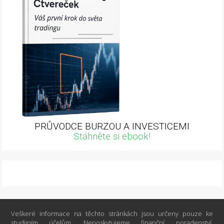
PRŮVODCE BURZOU A INVESTICEMI
Stáhněte si ebook!
Veškeré informace na těchto stránkách jsou určeny pouze ke
studijním účelům. Neposkytujeme finanční poradenství.