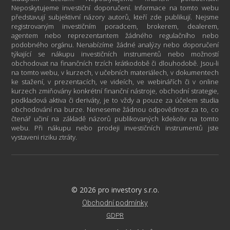
Neposkytujeme investiční doporučení. Informace na tomto webu
představují subjektivní názory autorů, kteří zde publikují. Nejsme
registrovaným investičním poradcem, brokerem, dealerem,
agentem nebo reprezentantem žádného regulačního nebo
podobného orgánu. Nenabízíme žádné analýzy nebo doporučení
týkající se nákupu investičních instrumentů nebo možností
obchodovat na finančních trzích krátkodobě či dlouhodobě. Jsou-li
na tomto webu, v kurzech, v učebních materiálech, v dokumentech
ke stažení, v prezentacích, ve videích, ve webinářích či v online
kurzech zmiňovány konkrétní finanční nástroje, obchodní strategie,
podkladová aktiva či deriváty, je to vždy a pouze za účelem studia
obchodování na burze. Neneseme žádnou odpovědnost za to, co
čtenář učiní na základě názorů publikovaných kdekoliv na tomto
webu. Při nákupu nebo prodeji investičních instrumentů jste
vystaveni riziku ztráty.
© 2026 pro investory s.r.o.
Obchodní podmínky
GDPR