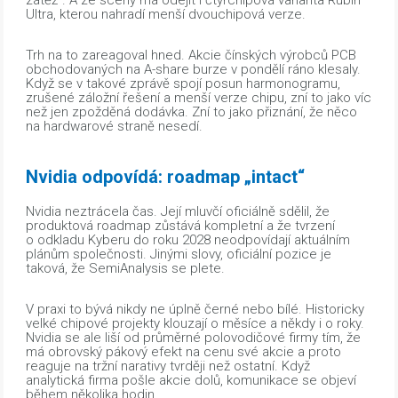
Ultra, kterou nahradí menší dvouchipová verze.
Trh na to zareagoval hned. Akcie čínských výrobců PCB
obchodovaných na A-share burze v pondělí ráno klesaly.
Když se v takové zprávě spojí posun harmonogramu,
zrušené záložní řešení a menší verze chipu, zní to jako víc
než jen zpožděná dodávka. Zní to jako přiznání, že něco
na hardwarové straně nesedí.
Nvidia odpovídá: roadmap „intact“
Nvidia neztrácela čas. Její mluvčí oficiálně sdělil, že
produktová roadmap zůstává kompletní a že tvrzení
o odkladu Kyberu do roku 2028 neodpovídají aktuálním
plánům společnosti. Jinými slovy, oficiální pozice je
taková, že SemiAnalysis se plete.
V praxi to bývá nikdy ne úplně černé nebo bílé. Historicky
velké chipové projekty klouzají o měsíce a někdy i o roky.
Nvidia se ale liší od průměrné polovodičové firmy tím, že
má obrovský pákový efekt na cenu své akcie a proto
reaguje na tržní narativy tvrději než ostatní. Když
analytická firma pošle akcie dolů, komunikace se objeví
během několika hodin.