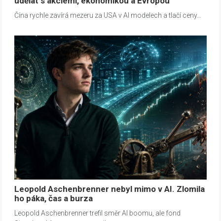
udělat s akciemi, ekonomikou a Evropou
Čína rychle zavírá mezeru za USA v AI modelech a tlačí ceny…
Leopold Aschenbrenner nebyl mimo v AI. Zlomila
ho páka, čas a burza
Leopold Aschenbrenner trefil směr AI boomu, ale fond