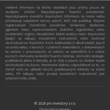
Veškeré informace na těchto stránkách jsou určeny pouze ke
studijním účelům. Neposkytujeme finanční poradenství.
Neposkytujeme investiční doporučení. Informace na tomto webu
představují subjektivní názory autorů, kteří zde publikují. Nejsme
registrovaným investičním poradcem, brokerem, dealerem,
agentem nebo reprezentantem žádného regulačního nebo
podobného orgánu. Nenabízíme žádné analýzy nebo doporučení
týkající se nákupu investičních instrumentů nebo možností
obchodovat na finančních trzích krátkodobě či dlouhodobě. Jsou-li
na tomto webu, v kurzech, v učebních materiálech, v dokumentech
ke stažení, v prezentacích, ve videích, ve webinářích či v online
kurzech zmiňovány konkrétní finanční nástroje, obchodní strategie,
podkladová aktiva či deriváty, je to vždy a pouze za účelem studia
obchodování na burze. Neneseme žádnou odpovědnost za to, co
čtenář učiní na základě názorů publikovaných kdekoliv na tomto
webu. Při nákupu nebo prodeji investičních instrumentů jste
vystaveni riziku ztráty.
© 2026 pro investory s.r.o.
Obchodní podmínky