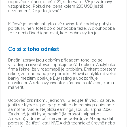
odpovědi zní ano, dnešní 21,7× forward P/E je zajímavý
vstupní bod. Pokud ne, cena kolem 200 USD ještě
neznamená, že je to „levné“.
Klíčové je nemíchat tyto dvě roviny. Krátkodobý pohyb
po titulku není totéž co dlouhodobá teze. A dlouhodobá
teze není důvod ignorovat, kde technicky trh je.
Co si z toho odnést
Dnešní zprávy jsou dobrým příkladem toho, co se
v tradingu i investování opakuje pořád dokola. Analytická
firma řekne, že v roadmapě je problém. Emitent obratem
řekne, že roadmapa je v pořádku. Hlavní analytik od velké
banky mezitím opakuje Buy rating a upozorňuje
na valuaci. A retailový investor zůstane s otázkou, komu
má věřit.
Odpověď zní: nikomu jednomu. Sledujte tři věci. Za prvé,
jestli se Kyber slippage promítne do earnings guidance
samotné Nvidie. Nejbližší earnings jsou 26. srpna 2026.
Za druhé, jestli hyperscaleři (Microsoft, Alphabet,
Amazon) v druhé půli července potvrdí, že AI capex dál
poroste. Za třetí, jestli NVDA drží technické úrovně nebo