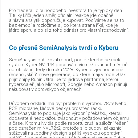
Pro tradera i dlouhodobého investora to je typický den.
Titulky křičí jeden směr, oficiální reakce jde opačně
a hlavní analytik doporučuje kupovat. Podíváme se na to
bez emocí a rozložíme si, co která strana říká, kde je
jádro sporu a co si z toho odnést pro vlastní rozhodování.
Co přesně SemiAnalysis tvrdí o Kyberu
SemiAnalysis publikoval report, podle kterého se rack
systém Kyber NVL144 posouvá o víc než dvanáct měsíců
oproti plánu, tedy do roku 2028. Kyber je zjednodušeně
řečeno „skříň“ nové generace, do které mají v roce 2027
přijít chipy Rubin Ultra. Je to jádrová platforma, kterou
hyperscaleři jako Microsoft, Google nebo Amazon plánují
nakupovat v obrovských objemech.
Důvodem odkladu má být problém s výrobou 78vrstvého
PCB midplane, klíčové desky uprostřed racku.
SemiAnalysis to popisuje jako výrobní překážku, kterou
dodavatelé nedokážou zvládnout v požadovaném objemu
a čase. K tomu Nvidia podle reportu zrušila záložní řešení
pod označením NVL72x2, protože si cloudoví zákazníci
stěžovali na „podivný design a příliš vysokou operativní
zátěž“. A ze scény má odejít i čtyřchipová varianta Rubin