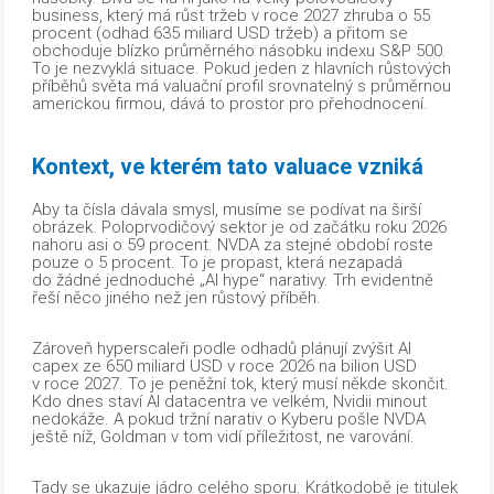
business, který má růst tržeb v roce 2027 zhruba o 55
procent (odhad 635 miliard USD tržeb) a přitom se
obchoduje blízko průměrného násobku indexu S&P 500.
To je nezvyklá situace. Pokud jeden z hlavních růstových
příběhů světa má valuační profil srovnatelný s průměrnou
americkou firmou, dává to prostor pro přehodnocení.
Kontext, ve kterém tato valuace vzniká
Aby ta čísla dávala smysl, musíme se podívat na širší
obrázek. Poloprvodičový sektor je od začátku roku 2026
nahoru asi o 59 procent. NVDA za stejné období roste
pouze o 5 procent. To je propast, která nezapadá
do žádné jednoduché „AI hype“ narativy. Trh evidentně
řeší něco jiného než jen růstový příběh.
Zároveň hyperscaleři podle odhadů plánují zvýšit AI
capex ze 650 miliard USD v roce 2026 na bilion USD
v roce 2027. To je peněžní tok, který musí někde skončit.
Kdo dnes staví AI datacentra ve velkém, Nvidii minout
nedokáže. A pokud tržní narativ o Kyberu pošle NVDA
ještě níž, Goldman v tom vidí příležitost, ne varování.
Tady se ukazuje jádro celého sporu. Krátkodobě je titulek