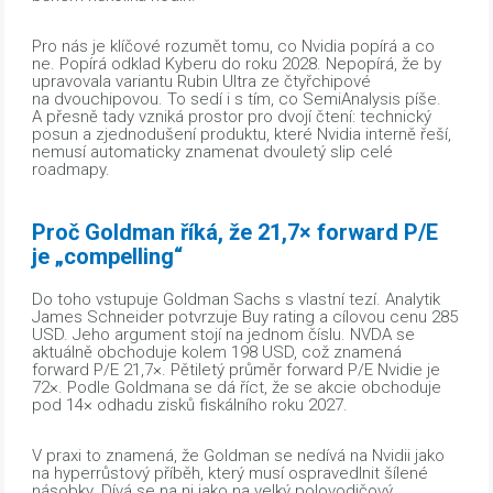
Pro nás je klíčové rozumět tomu, co Nvidia popírá a co
ne. Popírá odklad Kyberu do roku 2028. Nepopírá, že by
upravovala variantu Rubin Ultra ze čtyřchipové
na dvouchipovou. To sedí i s tím, co SemiAnalysis píše.
A přesně tady vzniká prostor pro dvojí čtení: technický
posun a zjednodušení produktu, které Nvidia interně řeší,
nemusí automaticky znamenat dvouletý slip celé
roadmapy.
Proč Goldman říká, že 21,7× forward P/E
je „compelling“
Do toho vstupuje Goldman Sachs s vlastní tezí. Analytik
James Schneider potvrzuje Buy rating a cílovou cenu 285
USD. Jeho argument stojí na jednom číslu. NVDA se
aktuálně obchoduje kolem 198 USD, což znamená
forward P/E 21,7×. Pětiletý průměr forward P/E Nvidie je
72×. Podle Goldmana se dá říct, že se akcie obchoduje
pod 14× odhadu zisků fiskálního roku 2027.
V praxi to znamená, že Goldman se nedívá na Nvidii jako
na hyperrůstový příběh, který musí ospravedlnit šílené
násobky. Dívá se na ni jako na velký polovodičový