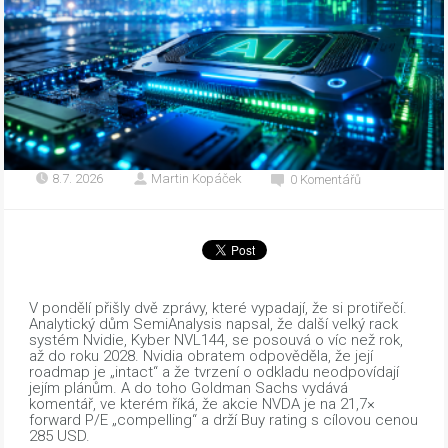
8.7. 2026
Martin Kopáček
0 Komentářů
V pondělí přišly dvě zprávy, které vypadají, že si protiřečí.
Analytický dům SemiAnalysis napsal, že další velký rack
systém Nvidie, Kyber NVL144, se posouvá o víc než rok,
až do roku 2028. Nvidia obratem odpověděla, že její
roadmap je „intact“ a že tvrzení o odkladu neodpovídají
jejím plánům. A do toho Goldman Sachs vydává
komentář, ve kterém říká, že akcie NVDA je na 21,7×
forward P/E „compelling“ a drží Buy rating s cílovou cenou
285 USD.