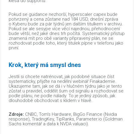
klesá do supportu.
Pokud se guidance nezhorší, hyperscaler capex bude
potvrzený a cena zůstane nad 184 USD, dnešní zpráva
o Kyberu bude za pár týdnů jen dalším titulkem v archivu.
Pokud se ale sesype více věcí najednou, přehodnocení
bude větší, než jaké dnes trh počítá. Systematický přístup
znamená mít pro obě varianty připravený plán, ne se
rozhodovat podle toho, který titulek pípne v telefonu jako
první.
Krok, který má smysl dnes
Jestli si chcete natrénovat, jak podobné situace číst
systematicky, přijďte na nedělní webinář Finakademie.
Ukazujeme tam, jak se dá i v hlučném týdnu jako je tento
zůstat u pravidel, oddělit šum od signálu a rozhodovat se
podle plánu, ne podle nálady. To je jediný způsob, jak
dlouhodobě obchodovat s klidem v hlavě.
Zdroje:
CNBC, Tom’s Hardware, BigGo Finance (Nvidia
response), TradingKey, TipRanks, Parameter.io (Goldman
Sachs komentář a data k NVDA valuaci).