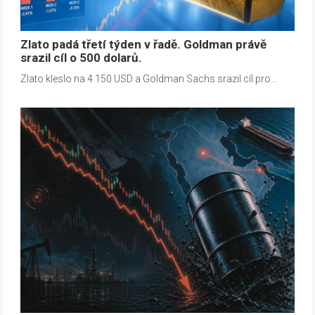
Zlato padá třetí týden v řadě. Goldman právě
srazil cíl o 500 dolarů.
Zlato kleslo na 4 150 USD a Goldman Sachs srazil cíl pro…