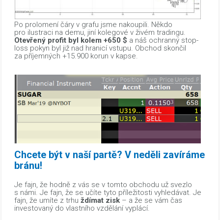
Po prolomení čáry v grafu jsme nakoupili. Někdo
pro ilustraci na demu, jiní kolegové v živém tradingu.
Otevřený profit byl kolem +650 $
a náš ochranný stop-
loss pokyn byl již nad hranicí vstupu. Obchod skončil
za příjemných +15.900 korun v kapse.
Chcete být v naší partě? V neděli zavíráme
bránu!
Je fajn, že hodně z vás se v tomto obchodu už svezlo
s námi. Je fajn, že se učíte tyto příležitosti vyhledávat. Je
fajn, že umíte z trhu
ždímat zisk
– a že se vám čas
investovaný do vlastního vzdělání vyplácí.