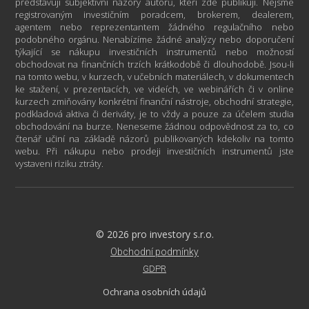
představují subjektivní názory autorů, kteří zde publikují. Nejsme
registrovaným investičním poradcem, brokerem, dealerem,
agentem nebo reprezentantem žádného regulačního nebo
podobného orgánu. Nenabízíme žádné analýzy nebo doporučení
týkající se nákupu investičních instrumentů nebo možností
obchodovat na finančních trzích krátkodobě či dlouhodobě. Jsou-li
na tomto webu, v kurzech, v učebních materiálech, v dokumentech
ke stažení, v prezentacích, ve videích, ve webinářích či v online
kurzech zmiňovány konkrétní finanční nástroje, obchodní strategie,
podkladová aktiva či deriváty, je to vždy a pouze za účelem studia
obchodování na burze. Neneseme žádnou odpovědnost za to, co
čtenář učiní na základě názorů publikovaných kdekoliv na tomto
webu. Při nákupu nebo prodeji investičních instrumentů jste
vystaveni riziku ztráty.
© 2026 pro investory s.r.o.
Obchodní podmínky
GDPR
Ochrana osobních údajů