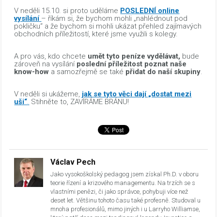
V neděli 15.10. si proto uděláme
POSLEDNÍ online
vysílání
– říkám si, že bychom mohli „nahlédnout pod
pokličku“ a že bychom si mohli ukázat přehled zajímavých
obchodních příležitostí, které jsme využili s kolegy.
A pro vás, kdo chcete
umět tyto peníze vydělávat,
bude
zároveň na vysílání
poslední příležitost poznat naše
know-how
a samozřejmě se také
přidat do naší skupiny
.
V neděli si ukážeme,
jak se tyto věci dají „dostat mezi
uši“
.
Stihněte to, ZAVÍRÁME BRÁNU!
Václav Pech
Jako vysokoškolský pedagog jsem získal Ph.D. v oboru
teorie řízení a krizového managementu. Na trzích se s
vlastními penězi, či jako správce, pohybuji více než
deset let. Většinu tohoto času také profesně. Studoval u
mnoha profesionálů, mimo jiných i u Larryho Williamse,