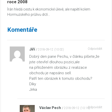
roce 2008
Írán hledá cestu k ekonomické úlevě, ale napětí kolem
Hormuzského průlivu drží…
Komentáře
Jiří
Odpovědět
2018-09-12 (10:02)
Dobrý den pane Pechu, v článku píšete,že
jste otevřel dlouhou pozici,ale
na přiloženém obrázku z realizace
obchodu je napsáno sell.
Patří ten obrázek k tomuto obchodu?
Díky
Jirka
Václav Pech
Odpovědět
2018-09-12 (10:16)