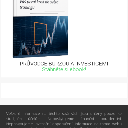
PRŮVODCE BURZOU A INVESTICEMI
Stáhněte si ebook!
Veškeré informace na těchto stránkách jsou určeny pouze ke
studijním účelům. Neposkytujeme finanční poradenství.
Neposkytujeme investiční doporučení. Informace na tomto webu