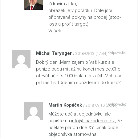
Zdravím Jirko,
obrázek je v pořádku. Dole jsou
připravené pokyny na prodej (stop-
loss a profit target).
Vašek
Michal Terynger
Odpovědět
2018-09-12 (17:44)
Dobrý den .Mam zajem o Vaš kurz ale
penize budu mit až na konci mesice.Chci
otevřit učet s 1000dolaru a začit .Mohu se
prihlasit s 10denim spoždenim do kurzu?
Martin Kopáček
Odpovědět
2018-09-13 (20:34)
Můžete udělat objednávku, ale
napište na
info@finakademie.cz
, že
uděláte platbu dne XY. Jinak bude
objednávka stornována.