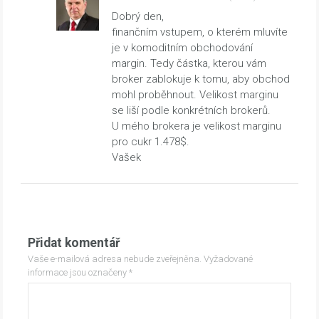
Dobrý den,
finančním vstupem, o kterém mluvíte
je v komoditním obchodování
margin. Tedy částka, kterou vám
broker zablokuje k tomu, aby obchod
mohl proběhnout. Velikost marginu
se liší podle konkrétních brokerů.
U mého brokera je velikost marginu
pro cukr 1.478$.
Vašek
Přidat komentář
Vaše e-mailová adresa nebude zveřejněna.
Vyžadované
informace jsou označeny
*