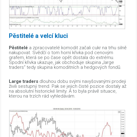
Pěstitelé a velcí kluci
Pěstitelé
a zpracovatelé komodit začali cukr na trhu silně
nakupovat. Svědčí o tom horní křivka pod cenovým
grafem, která se po čase opět dostala do extrému.
Spodní křivka ukazuje, jak obchoduje skupina „large
traders“ tedy skupina komoditních a hedgových fondů.
Large traders
dlouhou dobu svými navyšovanými prodeji
živili sestupný trend. Pak se jejich čisté pozice dostaly až
na absolutní historické limity. A to byla právě situace,
kterou na trzích rád vyhledávám.