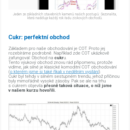
Jeden ze základních stavebních kamenů našich postupů: Sezonalita,
která naděluje každý rok řadu ziskových obchodů.
Cukr: perfektní obchod
Základem pro naše obchodování je COT. Proto jej
rozebíráme podrobně. Například zde COT ukázkově
zafungoval: Obchod na
cukr
u.
Tento výukový obchod znovu rád připomenu, protože
vidíme, jak silné je klasické komoditní COT obchodování
(
o kterém jsme si také říkali v nedělním vysílání
).
Cukr byl tehdy v silném sestupném trendu, jehož příčinou
byly mimořádně vysoké zásoby. Pak se ale na trhu
s cukrem objevila
přesně taková situace, o níž jsme
v našem kurzu hovořili.