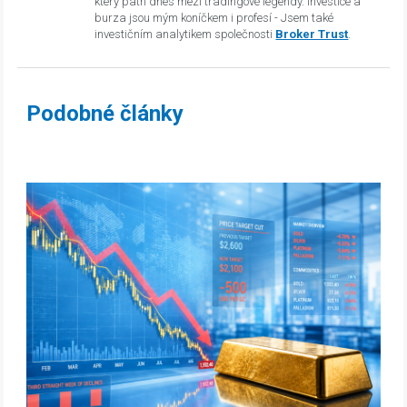
který patří dnes mezi tradingové legendy. Investice a
burza jsou mým koníčkem i profesí - Jsem také
investičním analytikem společnosti
Broker Trust
.
Podobné články