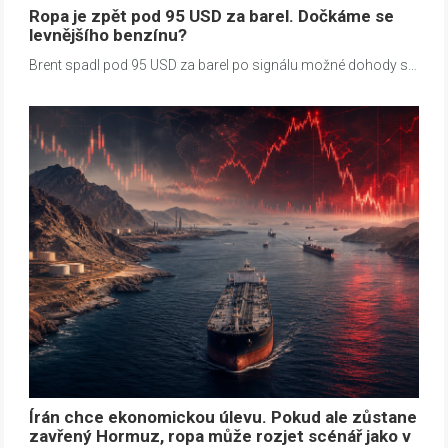
Ropa je zpět pod 95 USD za barel. Dočkáme se
levnějšího benzínu?
Brent spadl pod 95 USD za barel po signálu možné dohody s…
Írán chce ekonomickou úlevu. Pokud ale zůstane
zavřený Hormuz, ropa může rozjet scénář jako v