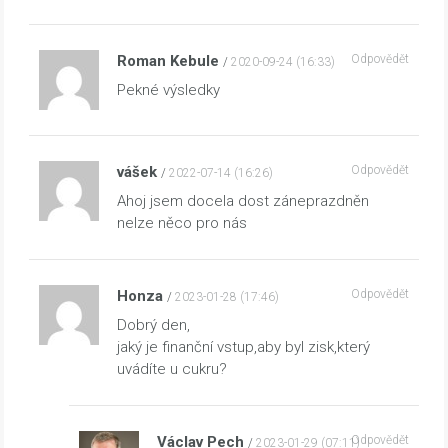
Roman Kebule
Odpovědět
2020-09-24 (16:33)
Pekné výsledky
vášek
Odpovědět
2022-07-14 (16:26)
Ahoj jsem docela dost záneprazdněn
nelze něco pro nás
Honza
Odpovědět
2023-01-28 (17:46)
Dobrý den,
jaký je finanční vstup,aby byl zisk,který
uvádíte u cukru?
Václav Pech
Odpovědět
2023-01-29 (07:11)