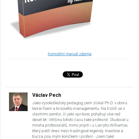
Komoditní manuál zdarma
Václav Pech
Jako vysokoškolský pedagog jsem získal Ph.D. v oboru
teorie řízení a krizového managementu. Na trzích se s
vlastními penězi, či jako správce, pohybuji více než
deset let. Většinu tohoto času také profesně. Studoval u
mnoha profesionálů, mimo jiných i u Larryho Williamse,
který patří dnes mezi tradingové legendy. Investice a
burza jsou mým koníčkem i profesí - Jsem také