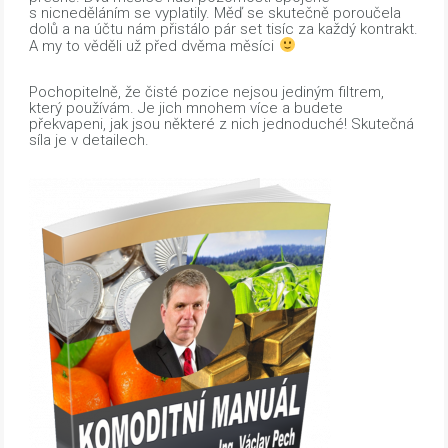
s nicneděláním se vyplatily. Měď se skutečně poroučela
dolů a na účtu nám přistálo pár set tisíc za každý kontrakt.
A my to věděli už před dvěma měsíci
Pochopitelně, že čisté pozice nejsou jediným filtrem,
který používám. Je jich mnohem více a budete
překvapeni, jak jsou některé z nich jednoduché! Skutečná
síla je v detailech.