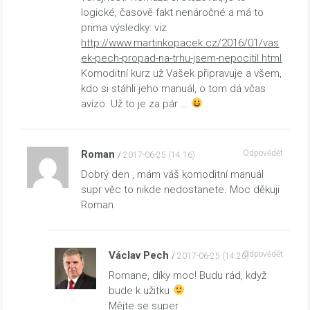
logické, časově fakt nenáročné a má to
prima výsledky: viz
http://www.martinkopacek.cz/2016/01/vas
ek-pech-propad-na-trhu-jsem-nepocitil.html
Komoditní kurz už Vašek připravuje a všem,
kdo si stáhli jeho manuál, o tom dá včas
avízo. Už to je za pár …
Roman
Odpovědět
2017-06-25 (14:16)
Dobrý den , mám váš komoditní manuál
supr věc to nikde nedostanete. Moc děkuji
Roman
Václav Pech
Odpovědět
2017-06-25 (14:20)
Romane, díky moc! Budu rád, když
bude k užitku
Mějte se super