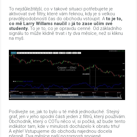
To nejdůležitější, co v takové situaci potřebujete je
aktivovat své filtry, které vám řeknou, kdy je s velkou
pravděpodobností čas do obchodu vstoupit. A
to je to,
co mě Larry Willams naučil
a
já to zase učím své
studenty.
To je to, co je opravdu cenné. Od základního
signálu to může klidně trvat i ty dva měsíce, než si kliknu
na myš.
Podívejte se, jak to bylo u té mědi jednoduché. Stejný
graf, jen v jeho spodní části jeden z filtrů, který používám.
Obchodník, který o COTu něco ví, si počká, až bude tento
indikátor tam, kde v minulosti docházelo k obratu trhu!
A ejhle! Vstupujeme do obchodu najednou docela
přesně. Dva měsíce naší pozornosti spojené