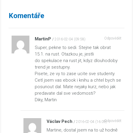
Komentáře
MartinP
Odpovědět
2016-02-04 (09:58)
Super, pekne to sedi. Stejne tak obrat
15.1. na rust. Otazkou je, jestli
do spekulace na rust jit, kdyz dlouhodoby
trend je sestupny.
Pisete, ze vy to zase ucite sve studenty.
Cetl jsem vas ebook i knihu a chtel bych se
posunout dal. Mate nejaky kurz, nebo jak
predavate dal sve vedomosti?
Diky, Martin
Václav Pech
Odpovědět
2016-02-04 (16:09)
Martine, dostal jsem na to už hodně