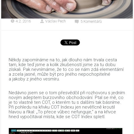
4.2. 2016
Václav Pech
5 Komentářů
Někdy zapomínáme na to, jak dlouho nám trvala cesta
tam, kde teď jsme a kolik zkušeností jsme za tu dobu
získali. Pak nevnímáme, že to co se nám zdá elementární
a zcela jasné, může být pro jiného nepochopitelné
a jakoby z jiného vesmíru.
Nedávno jsem se o tom přesvědčil při rozhovoru s jedním
novým adeptem burzovního obchodování. Ptal se mě, co
je to vlastně ten COT, o kterém tu s dalšími tak básníme.
Při pohledu na křivku COT Indexu jen nevěřícně kroutil
hlavou a říkal: „To přece vůbec nefunguje,“ a na křivce
hned vypočítával místa, kde se COT Index spletl.