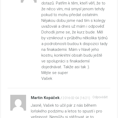
dotazů. Patřím k těm, kteří věří, že to
že něco vím, má smysl jenom tehdy
pokud to mohu předat ostatním.
Nějakou dobu jsme nad tím s kolegy
uvažovali a dnes už mám i odpověď.
Dohodli jsme se, že kurz bude. Měl
by vzniknout v průběhu několika týdnů
a podrobnosti budou k dispozici tady
na finakademii. Mám v hlavě jeho
kostru, konkrétní obsah budu ještě
ve spolupráci s finakademií
dojednávat. Takže asi tak :).
Mějte se super
Vašek
Martin Kopáček
Odpovědět
2016-02-04 (16:21)
Jasně, Vašek to učil pár z nás během
lońského podzimu a letos to spustí i pro
veřejnost. Nemůžu si stěžovat, je to