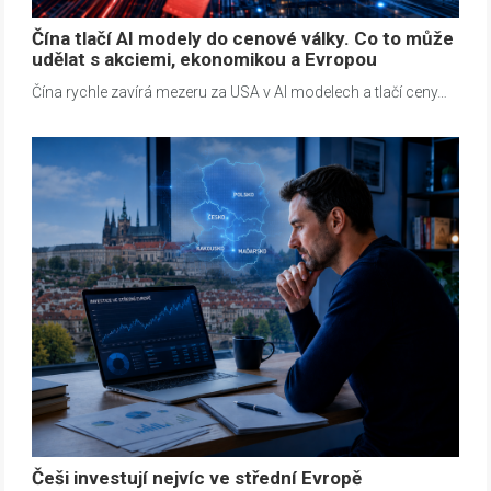
Čína tlačí AI modely do cenové války. Co to může
udělat s akciemi, ekonomikou a Evropou
Čína rychle zavírá mezeru za USA v AI modelech a tlačí ceny…
Češi investují nejvíc ve střední Evropě