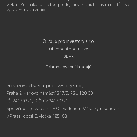
webu. Při nákupu nebo prodeji investičních instrumentů jste
vystaveni riziku ztráty.
© 2026 pro investory s.r.o.
Obchodní podmínky
GDPR
Ochrana osobních údajů
Provozovatel webu: pro investory s.r.o.,
Praha 2, Karlovo náměstí 317/5, PSČ 120 00,
IČ: 24170321, DIČ: CZ24170321
Společnost je zapsaná v OR vedeném Městským soudem
v Praze, oddíl C, vložka 185188