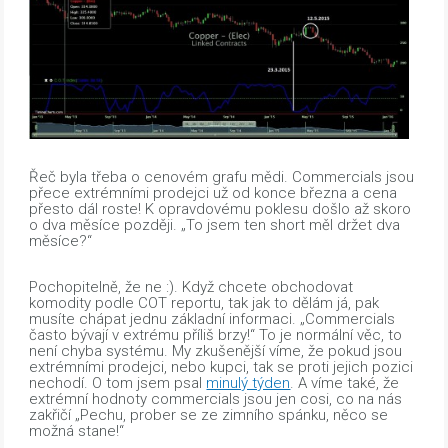
Řeč byla třeba o cenovém grafu mědi. Commercials jsou
přece extrémními prodejci už od konce března a cena
přesto dál roste! K opravdovému poklesu došlo až skoro
o dva měsíce později. „To jsem ten short měl držet dva
měsíce?“
Pochopitelně, že ne :). Když chcete obchodovat
komodity podle COT reportu, tak jak to dělám já, pak
musíte chápat jednu základní informaci. „Commercials
často bývají v extrému příliš brzy!“ To je normální věc, to
není chyba systému. My zkušenější víme, že pokud jsou
extrémními prodejci, nebo kupci, tak se proti jejich pozici
nechodí. O tom jsem psal
minulý týden
. A víme také, že
extrémní hodnoty commercials jsou jen cosi, co na nás
zakřičí „Pechu, prober se ze zimního spánku, něco se
možná stane!“