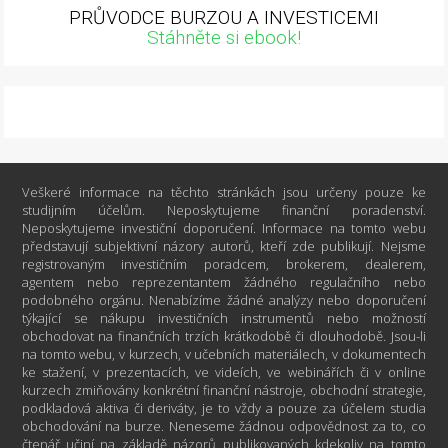
PRŮVODCE BURZOU A INVESTICEMI
Stáhněte si ebook!
Veškeré informace na těchto stránkách jsou určeny pouze ke
studijním účelům. Neposkytujeme finanční poradenství.
Neposkytujeme investiční doporučení. Informace na tomto webu
představují subjektivní názory autorů, kteří zde publikují. Nejsme
registrovaným investičním poradcem, brokerem, dealerem,
agentem nebo reprezentantem žádného regulačního nebo
podobného orgánu. Nenabízíme žádné analýzy nebo doporučení
týkající se nákupu investičních instrumentů nebo možností
obchodovat na finančních trzích krátkodobě či dlouhodobě. Jsou-li
na tomto webu, v kurzech, v učebních materiálech, v dokumentech
ke stažení, v prezentacích, ve videích, ve webinářích či v online
kurzech zmiňovány konkrétní finanční nástroje, obchodní strategie,
podkladová aktiva či deriváty, je to vždy a pouze za účelem studia
obchodování na burze. Neneseme žádnou odpovědnost za to, co
čtenář učiní na základě názorů publikovaných kdekoliv na tomto