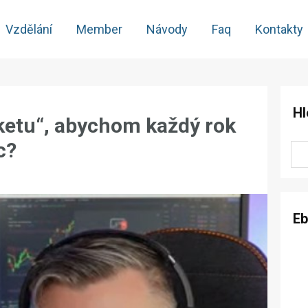
Vzdělání
Member
Návody
Faq
Kontakty
Hl
ketu“, abychom každý rok
c?
E