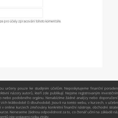
e pro účely zpracování tohoto komentáře.
ou určeny pouze ke studijním účelům. Neposkytujeme finanční poradens
ktivní názory autorů, kteří zde publikují. Nejsme registrovaným investi
 nebo podobného orgánu. Nenabízíme žádné analýzy nebo doporučení týk
zích krátkodobě či dlouhodobě. Jsou-li na tomto webu, v kurzech, v učebn
i v online kurzech zmiňovány konkrétní finanční nástroje, obchodní strategi
urze. Neneseme žádnou odpovědnost za to, co čtenář učiní na základě ná
ntů jste vystaveni riziku ztráty.