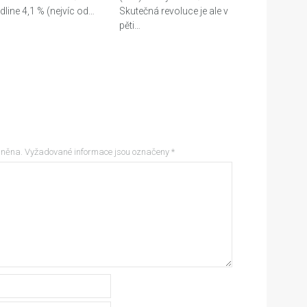
dline 4,1 % (nejvíc od…
Skutečná revoluce je ale v
pěti…
jněna.
Vyžadované informace jsou označeny
*