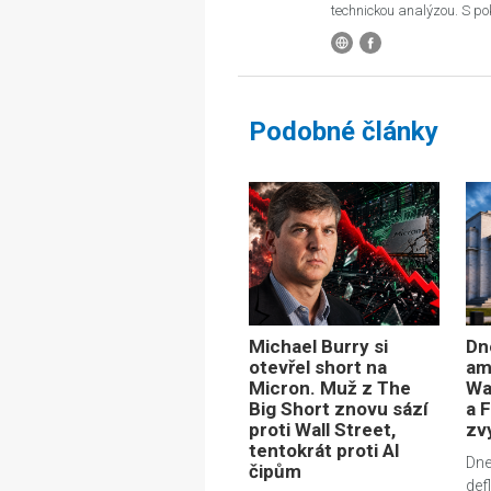
technickou analýzou. S pok
Podobné články
Michael Burry si
Dn
otevřel short na
am
Micron. Muž z The
Wa
Big Short znovu sází
a F
proti Wall Street,
zv
tentokrát proti AI
Dne
čipům
def