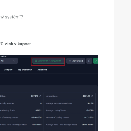
čný systém“?
 zisk v kapse: