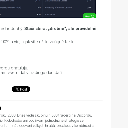
 jednoduchý:
Stačí sbírat „drobné“, ale pravidelně
.
00% a víc, a jak víte už to veřejně takto
rdu gratuluju.
e nám všem dál v tradingu daří daří.
)
roku 2000. Dnes vedu skupinu 1.500 traderů na Discordu,
íc. K obchodování používám jednoduché strategie se
mentum, následování velkých hráčů, breakout v kombinaci s