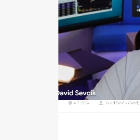
4.7. 2024
David Ševčík (Švéd)