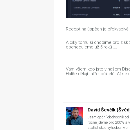
Recept na úspěch je překvapivě
A díky tomu si chodíme pro zisk 2
obchodujeme už 5 roků ….
Vám všem kdo jste v našem Disco
Halíře dělají talíře, přátelé. Ať s
David Ševčík (Švéd
Jsem opční obchodník od 
ročně jdeme pro 200% a v
statistickou výhodou: Mo