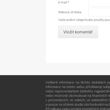
E-mail
*
Webová stránka
Vaše osobní údaje budou použity pouz
Veškeré informace na těchto stránkách js
Informace na tomto webu představují subje
nebo reprezentantem žádného regulačního
nebo možností obchodovat na finančních tr
v prezentacích, ve videích, ve webinářích č
a pouze za účelem studia obchodování na b
Při nákupu nebo prodeji investičních instrume