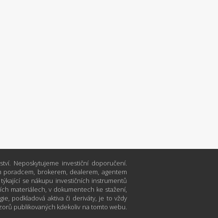
tví. Neposkytujeme investiční doporučení.
čním poradcem, brokerem, dealerem, agentem
ající se nákupu investičních instrumentů
ích materiálech, v dokumentech ke stažení,
e, podkladová aktiva či deriváty, je to vždy
zorů publikovaných kdekoliv na tomto webu.