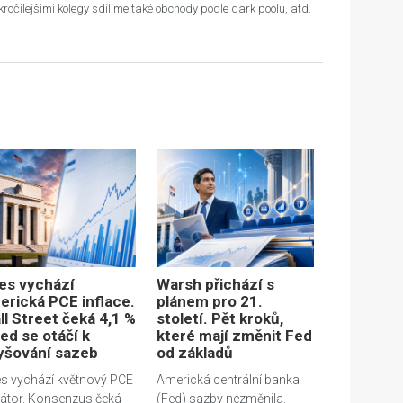
ročilejšími kolegy sdílíme také obchody podle dark poolu, atd.
es vychází
Warsh přichází s
erická PCE inflace.
plánem pro 21.
ll Street čeká 4,1 %
století. Pět kroků,
ed se otáčí k
které mají změnit Fed
yšování sazeb
od základů
s vychází květnový PCE
Americká centrální banka
látor. Konsenzus čeká
(Fed) sazby nezměnila.