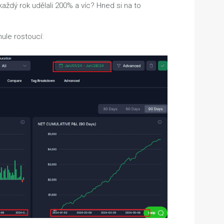
ždý rok udělali 200% a víc? Hned si na to
nule rostoucí: