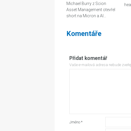
Michael Burry z Scion
hea
Asset Management otevřel
short na Micron a AI…
Komentáře
Přidat komentář
Vaše e-mailová adresa nebude zveře
Jméno
*