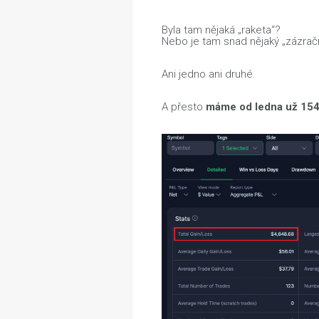
Byla tam nějaká „raketa“?
Nebo je tam snad nějaký „zázra
Ani jedno ani druhé.
A přesto
máme od ledna už 154%