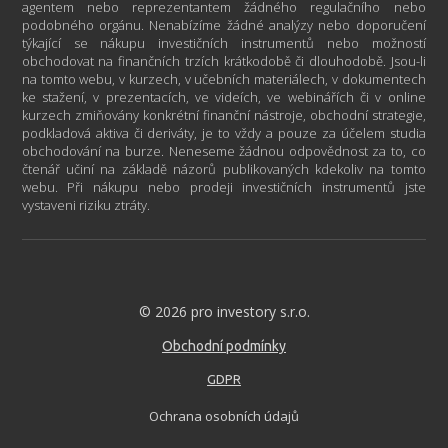
agentem nebo reprezentantem žádného regulačního nebo
podobného orgánu. Nenabízíme žádné analýzy nebo doporučení
týkající se nákupu investičních instrumentů nebo možností
obchodovat na finančních trzích krátkodobě či dlouhodobě. Jsou-li
na tomto webu, v kurzech, v učebních materiálech, v dokumentech
ke stažení, v prezentacích, ve videích, ve webinářích či v online
kurzech zmiňovány konkrétní finanční nástroje, obchodní strategie,
podkladová aktiva či deriváty, je to vždy a pouze za účelem studia
obchodování na burze. Neneseme žádnou odpovědnost za to, co
čtenář učiní na základě názorů publikovaných kdekoliv na tomto
webu. Při nákupu nebo prodeji investičních instrumentů jste
vystaveni riziku ztráty.
© 2026 pro investory s.r.o.
Obchodní podmínky
GDPR
Ochrana osobních údajů