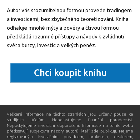
Autor vás srozumitelnou formou provede tradingem
a investicemi, bez zbytečného teoretizování. Kniha
odhaluje mnohé mýty a pověry a čtivou formou
předkládá rozumné přístupy a návody k zvládnutí
světa burzy, investic a velkých peněz.
Chci koupit knihu
Veškeré informace na těchto stránkách jsou určeny pouze ke
studijním účelům. Neposkytujeme finanční poradenství.
Neposkytujeme investiční doporučení. Informace na tomto webu
představují subjektivní názory autorů, kteří zde publikují. Nejsme
registrovaným investičním poradcem, brokerem, dealerem,