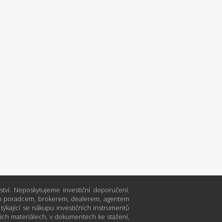
tví. Neposkytujeme investiční doporučení.
čním poradcem, brokerem, dealerem, agentem
ající se nákupu investičních instrumentů
ích materiálech, v dokumentech ke stažení,