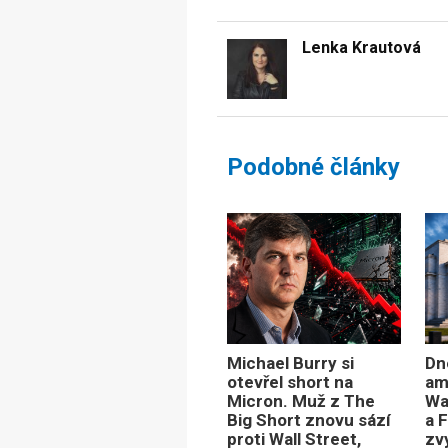
Lenka Krautová
Podobné články
Michael Burry si
Dn
otevřel short na
am
Micron. Muž z The
Wa
Big Short znovu sází
a F
proti Wall Street,
zv