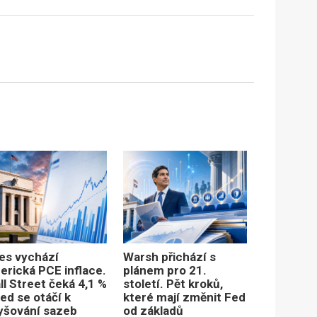
es vychází
Warsh přichází s
erická PCE inflace.
plánem pro 21.
ll Street čeká 4,1 %
století. Pět kroků,
ed se otáčí k
které mají změnit Fed
yšování sazeb
od základů