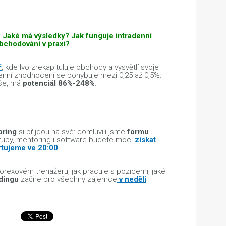
? Jaké má výsledky? Jak funguje intradenní
bchodování v praxi?
ř
, kde Ivo zrekapituluje obchody a vysvětlí svoje
enní zhodnocení se pohybuje mezi 0,25 až 0,5%.
ýše, má
potenciál 86%-248%
.
oring
si přijdou na své: domluvili jsme
formu
stupy, mentoring i software budete moci
získat
artujeme ve 20:00
 forexovém trenažeru, jak pracuje s pozicemi, jaké
dingu
začne pro všechny zájemce
v neděli