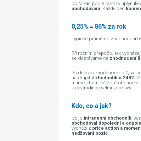
Ivo Mikač podle plánu v uplynulý
obchodování
. Každý den
koment
0,25% = 86% za rok
Typické průměrné zhodnocení b
Při ročním přepočtu tak vycházej
se dostáváme na
zhodnocení 8
Při denním zhodnocení o 0,5% se
náš kapitál
zhodnotili o 248%
. 
máme ztrátu, některé obchodní 
v daytradingu velmi zajímavý.
Kdo, co a jak?
Ivo je
intradenní obchodník
, sc
obchodoval dopolední a odpole
vychází z
price action a momen
hedžování pozic
.