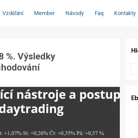
Vzdělání
Member
Návody
Faq
Kontakty
Hl
8 %. Výsledky
chodování
E