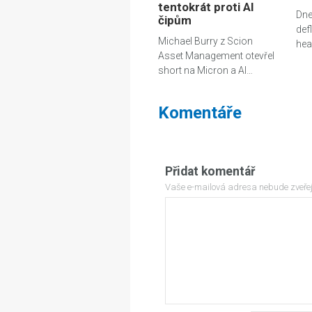
tentokrát proti AI
Dne
čipům
def
Michael Burry z Scion
hea
Asset Management otevřel
short na Micron a AI…
Komentáře
Přidat komentář
Vaše e-mailová adresa nebude zveře