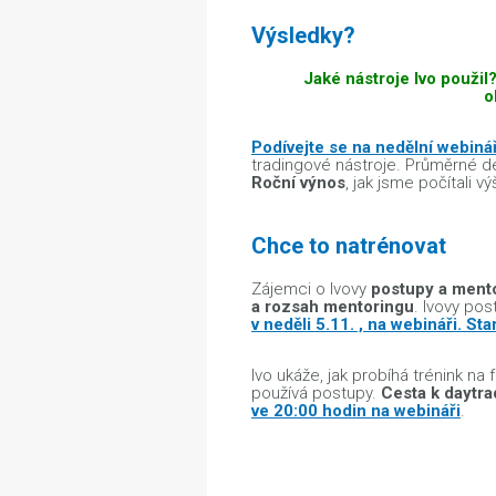
Výsledky?
Jaké nástroje Ivo použil
o
Podívejte se na nedělní webiná
tradingové nástroje. Průměrné d
Roční výnos
, jak jsme počítali v
Chce to natrénovat
Zájemci o Ivovy
postupy a ment
a rozsah mentoringu
. Ivovy po
v neděli 5.11. , na webináři. St
Ivo ukáže, jak probíhá trénink na
používá postupy.
Cesta k daytra
ve 20:00 hodin na webináři
.