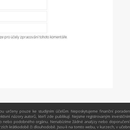
e pro účely zpracování tohoto komentáře.
ou určeny pouze ke studijním účelům. Neposkytujeme finanční poradens
ktivní názory autorů, kteří zde publikují. Nejsme registrovaným investi
 nebo podobného orgánu. Nenabízíme žádné analýzy nebo doporučení týk
zích krátkodobě či dlouhodobě. Jsou-li na tomto webu, v kurzech, v učebn