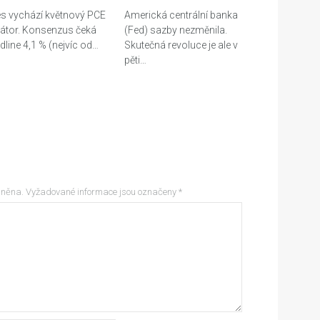
s vychází květnový PCE
Americká centrální banka
látor. Konsenzus čeká
(Fed) sazby nezměnila.
dline 4,1 % (nejvíc od…
Skutečná revoluce je ale v
pěti…
jněna.
Vyžadované informace jsou označeny
*