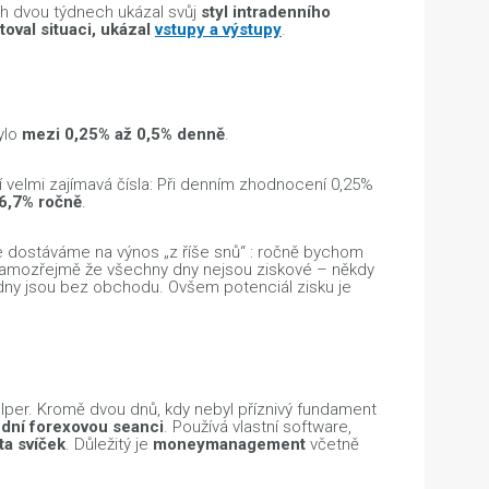
ch dvou týdnech ukázal svůj
styl intradenního
oval situaci, ukázal
vstupy a výstupy
.
ylo
mezi 0,25% až 0,5% denně
.
í velmi zajímavá čísla: Při denním zhodnocení 0,25%
6,7% ročně
.
 dostáváme na výnos „z říše snů“ : ročně bychom
Samozřejmě že všechny dny nejsou ziskové – někdy
dny jsou bez obchodu. Ovšem potenciál zisku je
alper. Kromě dvou dnů, kdy nebyl příznivý fundament
dní forexovou seanci
. Používá vlastní software,
ta svíček
. Důležitý je
moneymanagement
včetně