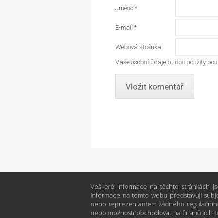
Jméno
*
E-mail
*
Webová stránka
Vaše osobní údaje budou použity pouz
Veškeré informace na těchto stránkách js
Informace na tomto webu představují subje
nebo reprezentantem žádného regulačního
nebo možností obchodovat na finančních tr